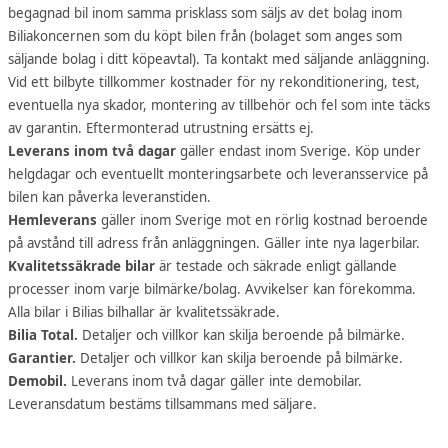
begagnad bil inom samma prisklass som säljs av det bolag inom
Biliakoncernen som du köpt bilen från (bolaget som anges som
säljande bolag i ditt köpeavtal). Ta kontakt med säljande anläggning.
Vid ett bilbyte tillkommer kostnader för ny rekonditionering, test,
eventuella nya skador, montering av tillbehör och fel som inte täcks
av garantin. Eftermonterad utrustning ersätts ej.
Leverans inom två dagar
gäller endast inom Sverige. Köp under
helgdagar och eventuellt monteringsarbete och leveransservice på
bilen kan påverka leveranstiden.
Hemleverans
gäller inom Sverige mot en rörlig kostnad beroende
på avstånd till adress från anläggningen. Gäller inte nya lagerbilar.
Kvalitetssäkrade bilar
är testade och säkrade enligt gällande
processer inom varje bilmärke/bolag. Avvikelser kan förekomma.
Alla bilar i Bilias bilhallar är kvalitetssäkrade.
Bilia Total.
Detaljer och villkor kan skilja beroende på bilmärke.
Garantier.
Detaljer och villkor kan skilja beroende på bilmärke.
Demobil.
Leverans inom två dagar gäller inte demobilar.
Leveransdatum bestäms tillsammans med säljare.