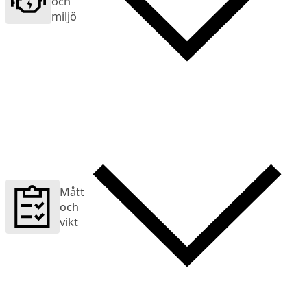
och
miljö
Mått
och
vikt