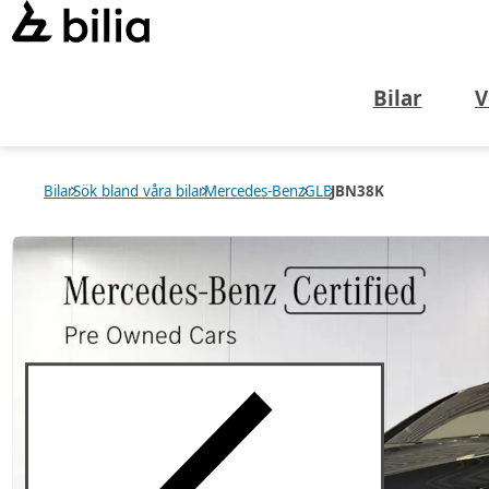
Bilar
V
Bilar
Sök bland våra bilar
Mercedes-Benz
GLE
JBN38K