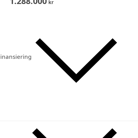
1.288.000
kr
inansiering