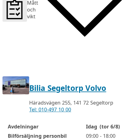
Mått
och
vikt
Bilia Segeltorp Volvo
Häradsvägen 255, 141 72 Segeltorp
Tel: 010-497 10 00
Avdelningar
Idag
(tor 6/8)
Öppettider
Bilförsäljning personbil
09:00 - 18:00