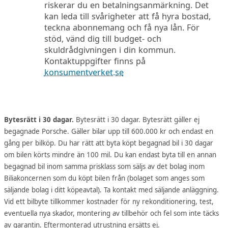
riskerar du en betalningsanmärkning. Det
kan leda till svårigheter att få hyra bostad,
teckna abonnemang och få nya lån. För
stöd, vänd dig till budget- och
skuldrådgivningen i din kommun.
Kontaktuppgifter finns på
konsumentverket.se
Bytesrätt i 30 dagar.
Bytesrätt i 30 dagar. Bytesrätt gäller ej
begagnade Porsche. Gäller bilar upp till 600.000 kr och endast en
gång per bilköp. Du har rätt att byta köpt begagnad bil i 30 dagar
om bilen körts mindre än 100 mil. Du kan endast byta till en annan
begagnad bil inom samma prisklass som säljs av det bolag inom
Biliakoncernen som du köpt bilen från (bolaget som anges som
säljande bolag i ditt köpeavtal). Ta kontakt med säljande anläggning.
Vid ett bilbyte tillkommer kostnader för ny rekonditionering, test,
eventuella nya skador, montering av tillbehör och fel som inte täcks
av garantin. Eftermonterad utrustning ersätts ej.