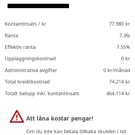
Kontantinsats / kr
77.980
kr
Ränta
7.3%
Effektiv ränta
7.55%
Uppläggningskostnad
0
kr
Administrativa avgifter
0
kr/månad
Total kreditkostnad
74.214
kr
Totalt belopp inkl. kontantinsats
464.114
kr
Att låna kostar pengar!
Om du inte kan betala tillbaka skulden i tid