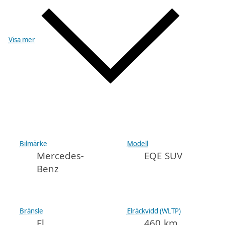
Visa mer
Bilmärke
Modell
Mercedes-
EQE SUV
Benz
Bränsle
Elräckvidd (WLTP)
El
460 km