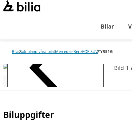
Bilar
V
Bilar
Sök bland våra bilar
Mercedes-Benz
EQE SUV
TYR51G
Biluppgifter