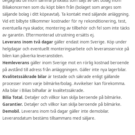
begagnad bil inom samma prisklass som säljs av det bolag inom
Biliakoncernen som du köpt bilen från (bolaget som anges som
säljande bolag i ditt köpeavtal). Ta kontakt med säljande anläggning.
Vid ett bilbyte tillkommer kostnader för ny rekonditionering, test,
eventuella nya skador, montering av tillbehör och fel som inte täcks
av garantin. Eftermonterad utrustning ersätts ej.
Leverans inom två dagar
gäller endast inom Sverige. Köp under
helgdagar och eventuellt monteringsarbete och leveransservice på
bilen kan påverka leveranstiden.
Hemleverans
gäller inom Sverige mot en rörlig kostnad beroende
på avstånd till adress från anläggningen. Gäller inte nya lagerbilar.
Kvalitetssäkrade bilar
är testade och säkrade enligt gällande
processer inom varje bilmärke/bolag. Avvikelser kan förekomma.
Alla bilar i Bilias bilhallar är kvalitetssäkrade.
Bilia Total.
Detaljer och villkor kan skilja beroende på bilmärke.
Garantier.
Detaljer och villkor kan skilja beroende på bilmärke.
Demobil.
Leverans inom två dagar gäller inte demobilar.
Leveransdatum bestäms tillsammans med säljare.