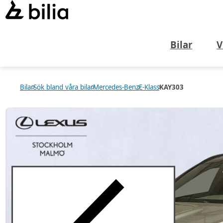
Bilar
V
Bilar
Sök bland våra bilar
Mercedes-Benz
E-Klass
KAY303