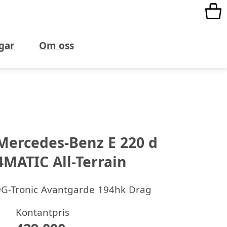
gar
Om oss
Mercedes-Benz E 220 d
4MATIC All-Terrain
9G-Tronic Avantgarde 194hk Drag
Kontantpris