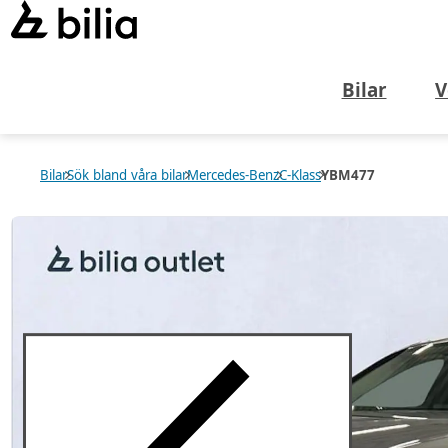
Bilar
V
Bilar
Sök bland våra bilar
Mercedes-Benz
C-Klass
YBM477