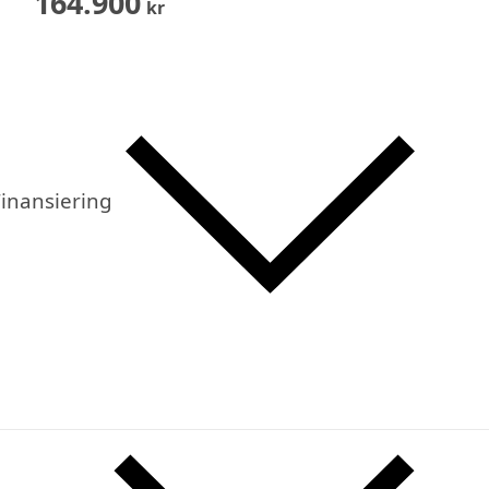
164.900
kr
inansiering