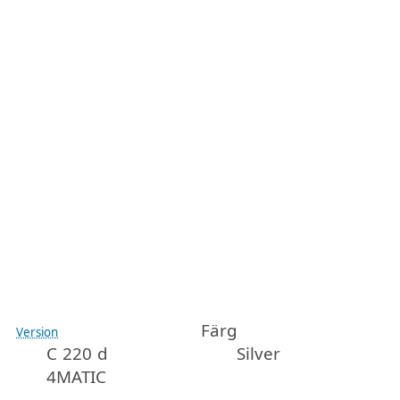
Färg
Version
C 220 d
Silver
4MATIC