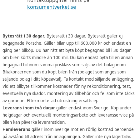
Kontaktuppgifter finns på
konsumentverket.se
Bytesrätt i 30 dagar.
Bytesrätt i 30 dagar. Bytesrätt gäller ej
begagnade Porsche. Gäller bilar upp till 600.000 kr och endast en
gång per bilköp. Du har rätt att byta köpt begagnad bil i 30 dagar
om bilen körts mindre än 100 mil. Du kan endast byta till en annan
begagnad bil inom samma prisklass som säljs av det bolag inom
Biliakoncernen som du köpt bilen från (bolaget som anges som
säljande bolag i ditt köpeavtal). Ta kontakt med säljande anläggning.
Vid ett bilbyte tillkommer kostnader för ny rekonditionering, test,
eventuella nya skador, montering av tillbehör och fel som inte täcks
av garantin. Eftermonterad utrustning ersätts ej.
Leverans inom två dagar
gäller endast inom Sverige. Köp under
helgdagar och eventuellt monteringsarbete och leveransservice på
bilen kan påverka leveranstiden.
Hemleverans
gäller inom Sverige mot en rörlig kostnad beroende
på avstånd till adress från anläggningen. Gäller inte nya lagerbilar.