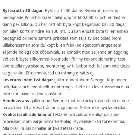
Bytesrätt i 30 dagar.
Bytesrätt i 30 dagar. Bytesrätt gäller ej
begagnade Porsche. Gäller bilar upp till 600.000 kr och endast en
gång per bilköp. Du har rätt att byta köpt begagnad bil i 30 dagar
om bilen körts mindre än 100 mil. Du kan endast byta till en annan
begagnad bil inom samma prisklass som säljs av det bolag inom
Biliakoncernen som du köpt bilen från (bolaget som anges som
säljande bolag i ditt köpeavtal). Ta kontakt med säljande anläggning.
Vid ett bilbyte tillkommer kostnader för ny rekonditionering, test,
eventuella nya skador, montering av tillbehör och fel som inte täcks
av garantin. Eftermonterad utrustning ersätts ej.
Leverans inom två dagar
gäller endast inom Sverige. Köp under
helgdagar och eventuellt monteringsarbete och leveransservice på
bilen kan påverka leveranstiden.
Hemleverans
gäller inom Sverige mot en rörlig kostnad beroende
på avstånd till adress från anläggningen. Gäller inte nya lagerbilar.
Kvalitetssäkrade bilar
är testade och säkrade enligt gällande
processer inom varje bilmärke/bolag. Avvikelser kan förekomma.
Alla bilar i Bilias bilhallar är kvalitetssäkrade.