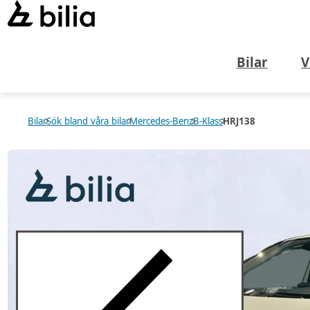
Bilar
V
Bilar
Sök bland våra bilar
Mercedes-Benz
B-Klass
HRJ138