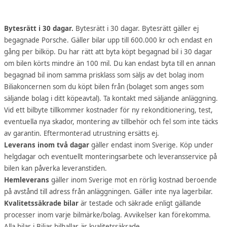
Bytesrätt i 30 dagar.
Bytesrätt i 30 dagar. Bytesrätt gäller ej
begagnade Porsche. Gäller bilar upp till 600.000 kr och endast en
gång per bilköp. Du har rätt att byta köpt begagnad bil i 30 dagar
om bilen körts mindre än 100 mil. Du kan endast byta till en annan
begagnad bil inom samma prisklass som säljs av det bolag inom
Biliakoncernen som du köpt bilen från (bolaget som anges som
säljande bolag i ditt köpeavtal). Ta kontakt med säljande anläggning.
Vid ett bilbyte tillkommer kostnader för ny rekonditionering, test,
eventuella nya skador, montering av tillbehör och fel som inte täcks
av garantin. Eftermonterad utrustning ersätts ej.
Leverans inom två dagar
gäller endast inom Sverige. Köp under
helgdagar och eventuellt monteringsarbete och leveransservice på
bilen kan påverka leveranstiden.
Hemleverans
gäller inom Sverige mot en rörlig kostnad beroende
på avstånd till adress från anläggningen. Gäller inte nya lagerbilar.
Kvalitetssäkrade bilar
är testade och säkrade enligt gällande
processer inom varje bilmärke/bolag. Avvikelser kan förekomma.
Alla bilar i Bilias bilhallar är kvalitetssäkrade.