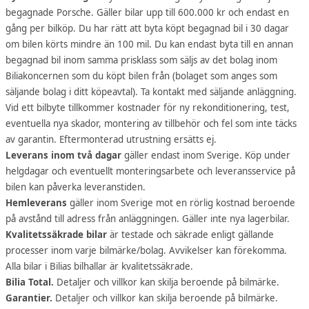
begagnade Porsche. Gäller bilar upp till 600.000 kr och endast en
gång per bilköp. Du har rätt att byta köpt begagnad bil i 30 dagar
om bilen körts mindre än 100 mil. Du kan endast byta till en annan
begagnad bil inom samma prisklass som säljs av det bolag inom
Biliakoncernen som du köpt bilen från (bolaget som anges som
säljande bolag i ditt köpeavtal). Ta kontakt med säljande anläggning.
Vid ett bilbyte tillkommer kostnader för ny rekonditionering, test,
eventuella nya skador, montering av tillbehör och fel som inte täcks
av garantin. Eftermonterad utrustning ersätts ej.
Leverans inom två dagar
gäller endast inom Sverige. Köp under
helgdagar och eventuellt monteringsarbete och leveransservice på
bilen kan påverka leveranstiden.
Hemleverans
gäller inom Sverige mot en rörlig kostnad beroende
på avstånd till adress från anläggningen. Gäller inte nya lagerbilar.
Kvalitetssäkrade bilar
är testade och säkrade enligt gällande
processer inom varje bilmärke/bolag. Avvikelser kan förekomma.
Alla bilar i Bilias bilhallar är kvalitetssäkrade.
Bilia Total.
Detaljer och villkor kan skilja beroende på bilmärke.
Garantier.
Detaljer och villkor kan skilja beroende på bilmärke.