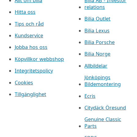
Allt om bilia
Bilia AB - Investor
relations
Hitta oss
Bilia Outlet
Tips och råd
Bilia Lexus
Kundservice
Bilia Porsche
Jobba hos oss
Bilia Norge
Köpvillkor webbshop
Allbildelar
Integritetspolicy
Jönköpings
Cookies
Bildemontering
Tillgänglighet
Ecris
Citydäck Öresund
Genuine Classic
Parts