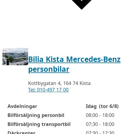
Bilia Kista Mercedes-Benz
personbilar
Kottbygatan 4, 164 74 Kista
Tel: 010-497 17 00
Avdelningar
Idag
(tor 6/8)
Öppettider
Bilförsäljning personbil
08:00 - 18:00
Bilförsäljning transportbil
07:30 - 18:00
Däckcenter
07:30 - 17:30