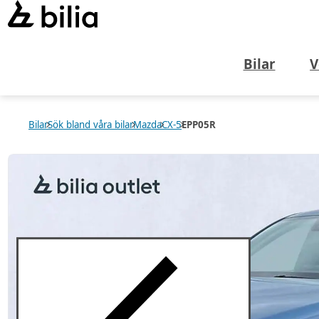
Bilar
V
Bilar
Sök bland våra bilar
Mazda
CX-5
EPP05R