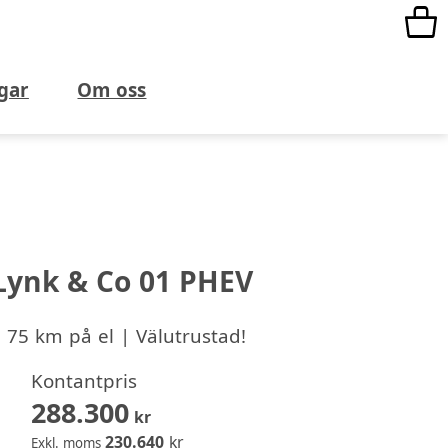
gar
Om oss
Lynk & Co 01 PHEV
 75 km på el | Välutrustad!
Kontantpris
288.300
kr
230.640
kr
Exkl. moms