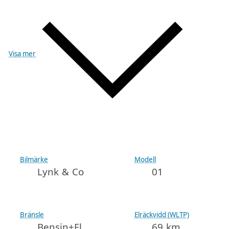
Visa mer
Bilmärke
Modell
Lynk & Co
01
Bränsle
Elräckvidd (WLTP)
Bensin+El
69 km