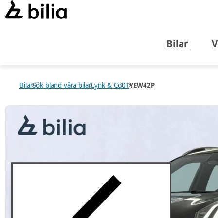
Bilar
V
Bilar
Sök bland våra bilar
Lynk & Co
01
YEW42P