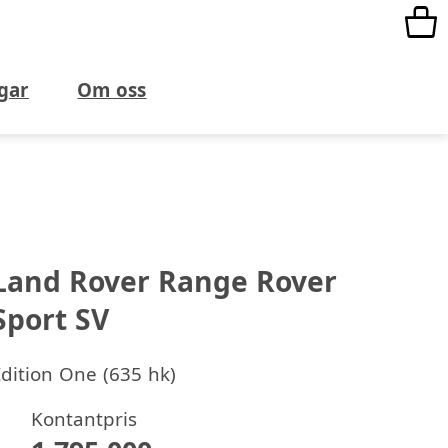
gar
Om oss
Land Rover Range Rover
Sport SV
dition One (635 hk)
Kontantpris