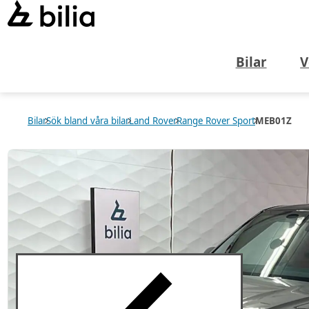
Bilar
V
Bilar
Sök bland våra bilar
Land Rover
Range Rover Sport
MEB01Z