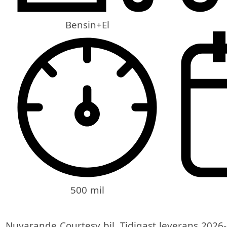
Bensin+El
500 mil
Nuvarande Courtesy bil, Tidigast leverans 2026