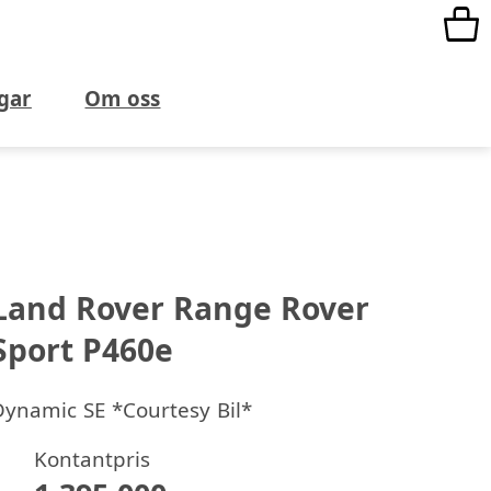
gar
Om oss
Land Rover Range Rover
Sport P460e
Dynamic SE *Courtesy Bil*
Kontantpris