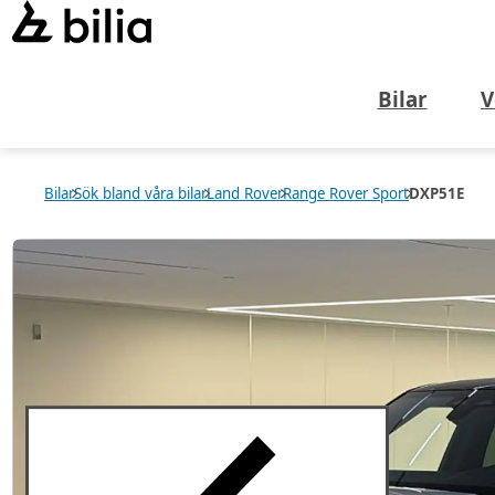
Bilar
V
Bilar
Sök bland våra bilar
Land Rover
Range Rover Sport
DXP51E