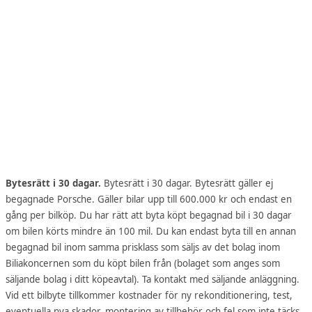
Bytesrätt i 30 dagar.
Bytesrätt i 30 dagar. Bytesrätt gäller ej
begagnade Porsche. Gäller bilar upp till 600.000 kr och endast en
gång per bilköp. Du har rätt att byta köpt begagnad bil i 30 dagar
om bilen körts mindre än 100 mil. Du kan endast byta till en annan
begagnad bil inom samma prisklass som säljs av det bolag inom
Biliakoncernen som du köpt bilen från (bolaget som anges som
säljande bolag i ditt köpeavtal). Ta kontakt med säljande anläggning.
Vid ett bilbyte tillkommer kostnader för ny rekonditionering, test,
eventuella nya skador, montering av tillbehör och fel som inte täcks