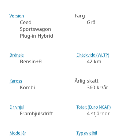
Färg
Version
Ceed
Grå
Sportswagon
Plug-in Hybrid
Bränsle
Elräckvidd (WLTP)
Bensin+El
42 km
Årlig skatt
Kaross
Kombi
360 kr/år
Drivhjul
Totalt (Euro NCAP)
Framhjulsdrift
4 stjärnor
Modellår
Typ av elbil