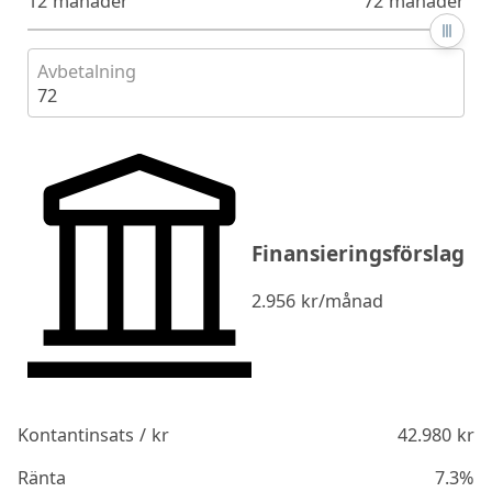
12 månader
72 månader
Avbetalning
72
Finansieringsförslag
2.956
kr/månad
Kontantinsats / kr
42.980
kr
Ränta
7.3%