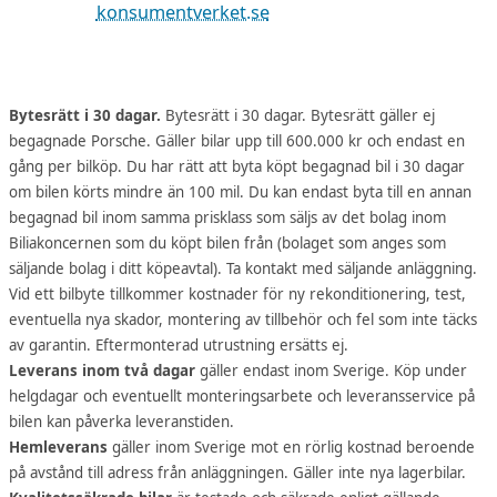
konsumentverket.se
Bytesrätt i 30 dagar.
Bytesrätt i 30 dagar. Bytesrätt gäller ej
begagnade Porsche. Gäller bilar upp till 600.000 kr och endast en
gång per bilköp. Du har rätt att byta köpt begagnad bil i 30 dagar
om bilen körts mindre än 100 mil. Du kan endast byta till en annan
begagnad bil inom samma prisklass som säljs av det bolag inom
Biliakoncernen som du köpt bilen från (bolaget som anges som
säljande bolag i ditt köpeavtal). Ta kontakt med säljande anläggning.
Vid ett bilbyte tillkommer kostnader för ny rekonditionering, test,
eventuella nya skador, montering av tillbehör och fel som inte täcks
av garantin. Eftermonterad utrustning ersätts ej.
Leverans inom två dagar
gäller endast inom Sverige. Köp under
helgdagar och eventuellt monteringsarbete och leveransservice på
bilen kan påverka leveranstiden.
Hemleverans
gäller inom Sverige mot en rörlig kostnad beroende
på avstånd till adress från anläggningen. Gäller inte nya lagerbilar.