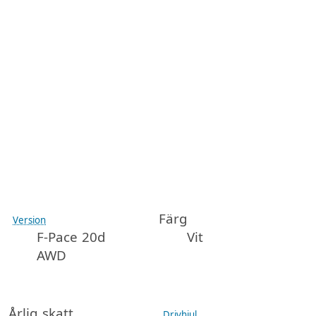
Färg
Version
F-Pace 20d
Vit
AWD
Årlig skatt
Drivhjul