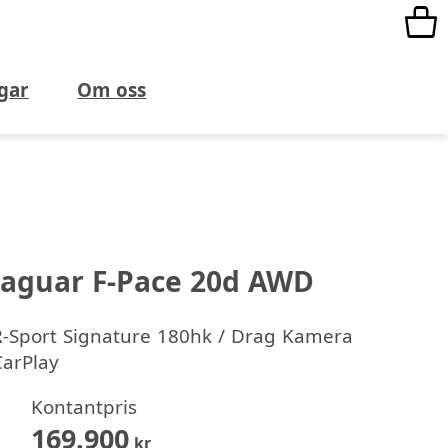
gar
Om oss
Jaguar F-Pace 20d AWD
R-Sport Signature 180hk / Drag Kamera
CarPlay
Kontantpris
169.900
kr