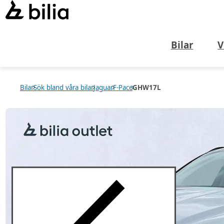
Bilar
V
Bilar
Sök bland våra bilar
Jaguar
F-Pace
GHW17L