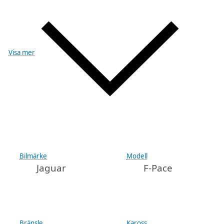
Visa mer
Bilmärke
Modell
Jaguar
F-Pace
Bränsle
Kaross