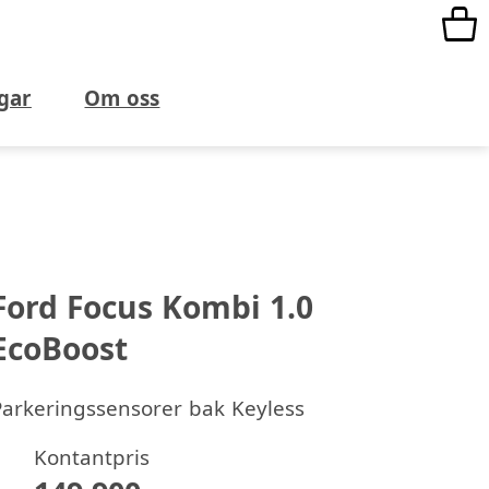
gar
Om oss
Ford Focus Kombi 1.0
EcoBoost
Parkeringssensorer bak Keyless
Kontantpris