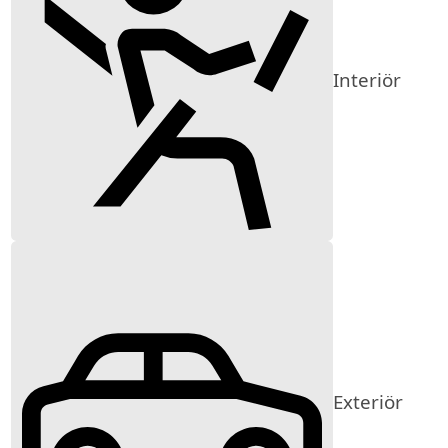
Interiör
Exteriör