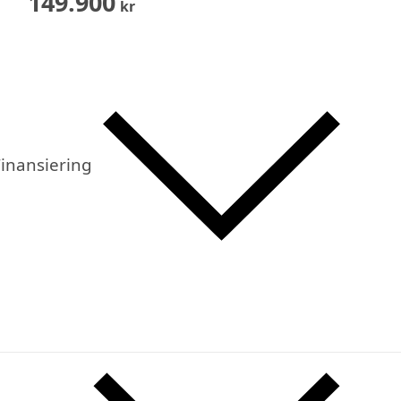
149.900
kr
inansiering