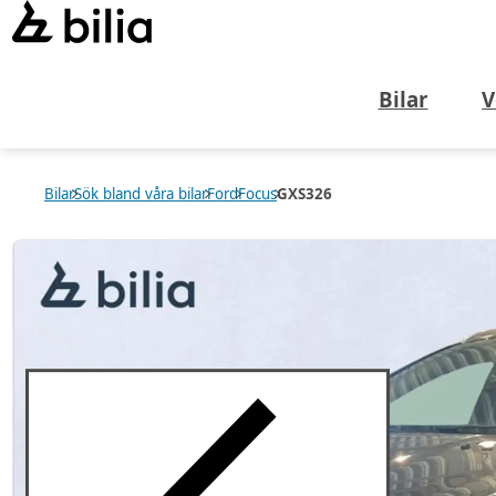
Bilar
V
Bilar
Sök bland våra bilar
Ford
Focus
GXS326