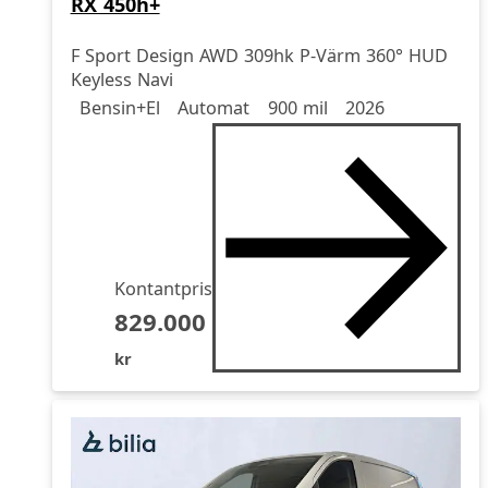
RX 450h+
F Sport Design AWD 309hk P-Värm 360° HUD
Keyless Navi
Drivmedel
Drivmedel
Miltal
årsmodell
Bensin+El
Automat
900 mil
2026
Kontantpris
829.000
kr