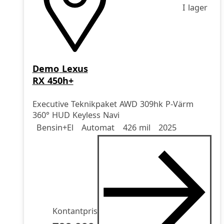
I lager
Demo
Lexus
RX 450h+
Executive Teknikpaket AWD 309hk P-Värm
360° HUD Keyless Navi
Drivmedel
Drivmedel
Miltal
årsmodell
Bensin+El
Automat
426 mil
2025
Kontantpris