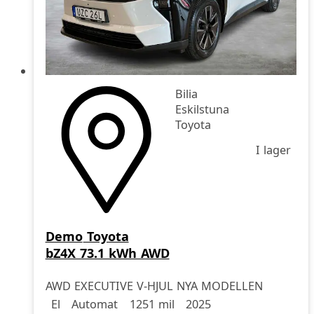
Bilia
Eskilstuna
Toyota
I lager
Demo
Toyota
bZ4X 73.1 kWh AWD
AWD EXECUTIVE V-HJUL NYA MODELLEN
Drivmedel
Drivmedel
Miltal
årsmodell
El
Automat
1251 mil
2025