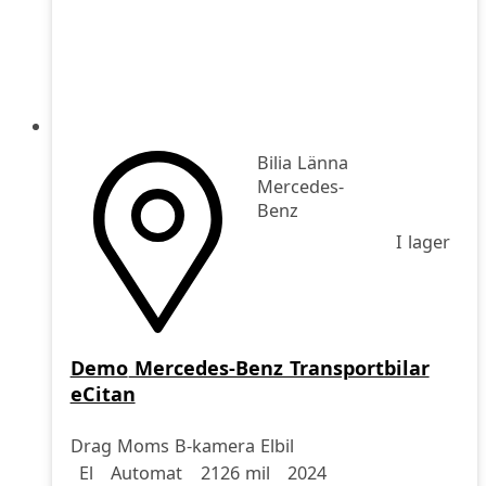
Bilia Länna
Mercedes-
Benz
I lager
Demo
Mercedes-Benz Transportbilar
eCitan
Drag Moms B-kamera Elbil
Drivmedel
Drivmedel
Miltal
årsmodell
El
Automat
2126 mil
2024