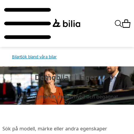
Bilar
Sök bland våra bilar
Demobilar i lager
Mellansegmentet mellan nybil och begagnat
Sök på modell, märke eller andra egenskaper