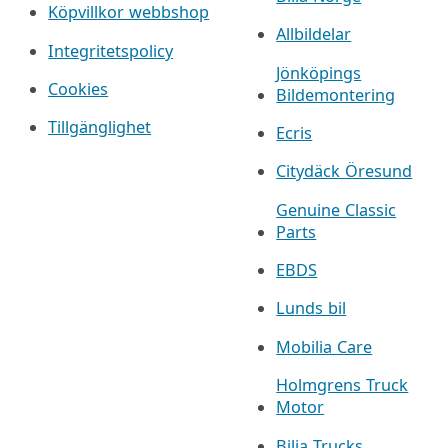
Köpvillkor webbshop
Allbildelar
Integritetspolicy
Jönköpings
Cookies
Bildemontering
Tillgänglighet
Ecris
Citydäck Öresund
Genuine Classic
Parts
EBDS
Lunds bil
Mobilia Care
Holmgrens Truck
Motor
Bilia Trucks