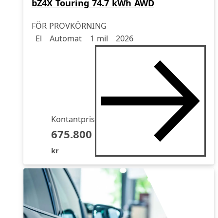
bZ4X Touring 74.7 kWh AWD
FÖR PROVKÖRNING
Drivmedel
Drivmedel
Miltal
årsmodell
El
Automat
1 mil
2026
Kontantpris
675.800
kr