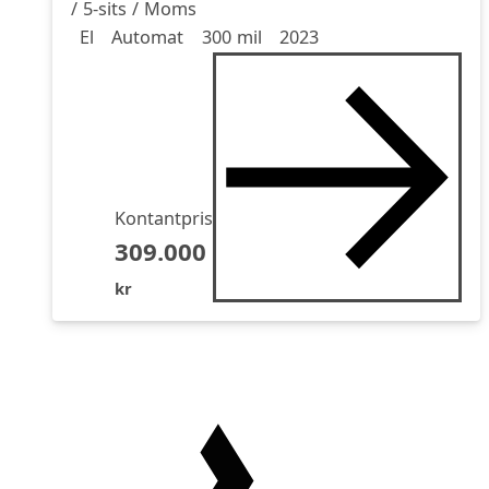
/ 5-sits / Moms
Drivmedel
Drivmedel
Miltal
årsmodell
El
Automat
300 mil
2023
Kontantpris
309.000
kr