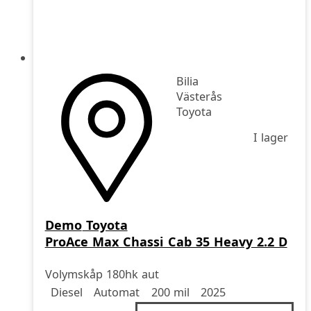
Bilia
Västerås
Toyota
I lager
Demo
Toyota
ProAce Max Chassi Cab 35 Heavy 2.2 D
Volymskåp 180hk aut
Drivmedel
Drivmedel
Miltal
årsmodell
Diesel
Automat
200 mil
2025