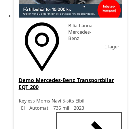
Bilia Länna
Mercedes-
Benz
I lager
Demo
Mercedes-Benz Transportbilar
EQT 200
Keyless Moms Navi 5-sits Elbil
Drivmedel
Drivmedel
Miltal
årsmodell
El
Automat
735 mil
2023