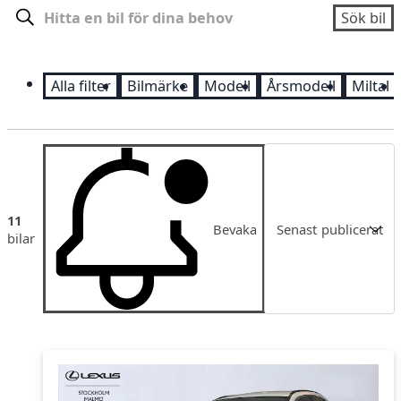
Sök
Sök bil
Alla filter
Bilmärke
Modell
Årsmodell
Miltal
Sortering
11
Bevaka
Senast publicerat
bilar
Senast publicerat
Pris
Pris fallande