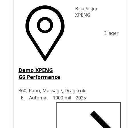
Bilia Sisjön
XPENG
I lager
Demo
XPENG
G6 Performance
360, Pano, Massage, Dragkrok
Drivmedel
Drivmedel
Miltal
årsmodell
El
Automat
1000 mil
2025