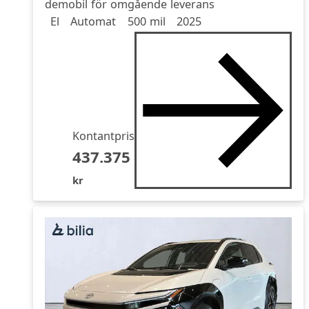
demobil för omgående leverans
Drivmedel
Drivmedel
Miltal
årsmodell
El
Automat
500 mil
2025
Kontantpris
437.375
kr