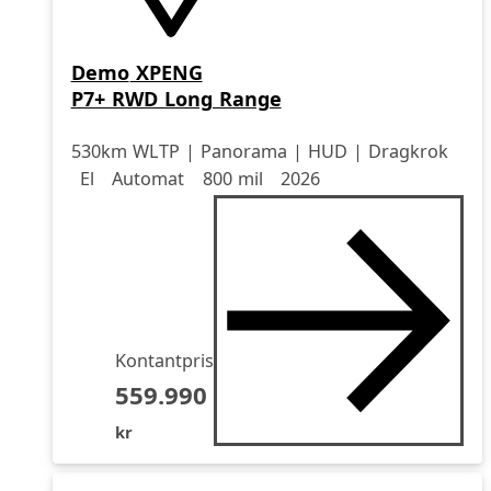
Demo
XPENG
P7+ RWD Long Range
530km WLTP | Panorama | HUD | Dragkrok
Drivmedel
Drivmedel
Miltal
årsmodell
El
Automat
800 mil
2026
Kontantpris
559.990
kr