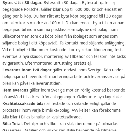
Bytesrätt i 30 dagar.
Bytesrätt i 30 dagar. Bytesrätt gäller ej
begagnade Porsche. Gäller bilar upp till 600.000 kr och endast en
gång per bilköp. Du har rätt att byta köpt begagnad bil i 30 dagar
om bilen körts mindre än 100 mil. Du kan endast byta till en annan
begagnad bil inom samma prisklass som säljs av det bolag inom
Biliakoncernen som du köpt bilen från (bolaget som anges som
säljande bolag i ditt köpeavtal). Ta kontakt med säljande anläggning.
Vid ett bilbyte tillkommer kostnader för ny rekonditionering, test,
eventuella nya skador, montering av tillbehör och fel som inte täcks
av garantin. Eftermonterad utrustning ersätts ej.
Leverans inom två dagar
gäller endast inom Sverige. Köp under
helgdagar och eventuellt monteringsarbete och leveransservice på
bilen kan påverka leveranstiden.
Hemleverans
gäller inom Sverige mot en rörlig kostnad beroende
på avstånd till adress från anläggningen. Gäller inte nya lagerbilar.
Kvalitetssäkrade bilar
är testade och säkrade enligt gällande
processer inom varje bilmärke/bolag. Avvikelser kan förekomma.
Alla bilar i Bilias bilhallar är kvalitetssäkrade.
Bilia Total.
Detaljer och villkor kan skilja beroende på bilmärke.
Garantier.
Detaljer och villkor kan skilja beroende på bilmärke.