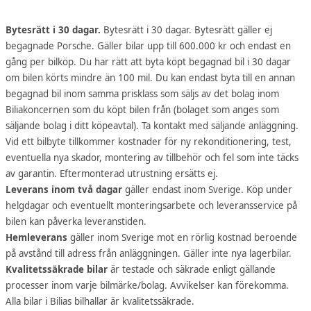
Bytesrätt i 30 dagar.
Bytesrätt i 30 dagar. Bytesrätt gäller ej
begagnade Porsche. Gäller bilar upp till 600.000 kr och endast en
gång per bilköp. Du har rätt att byta köpt begagnad bil i 30 dagar
om bilen körts mindre än 100 mil. Du kan endast byta till en annan
begagnad bil inom samma prisklass som säljs av det bolag inom
Biliakoncernen som du köpt bilen från (bolaget som anges som
säljande bolag i ditt köpeavtal). Ta kontakt med säljande anläggning.
Vid ett bilbyte tillkommer kostnader för ny rekonditionering, test,
eventuella nya skador, montering av tillbehör och fel som inte täcks
av garantin. Eftermonterad utrustning ersätts ej.
Leverans inom två dagar
gäller endast inom Sverige. Köp under
helgdagar och eventuellt monteringsarbete och leveransservice på
bilen kan påverka leveranstiden.
Hemleverans
gäller inom Sverige mot en rörlig kostnad beroende
på avstånd till adress från anläggningen. Gäller inte nya lagerbilar.
Kvalitetssäkrade bilar
är testade och säkrade enligt gällande
processer inom varje bilmärke/bolag. Avvikelser kan förekomma.
Alla bilar i Bilias bilhallar är kvalitetssäkrade.