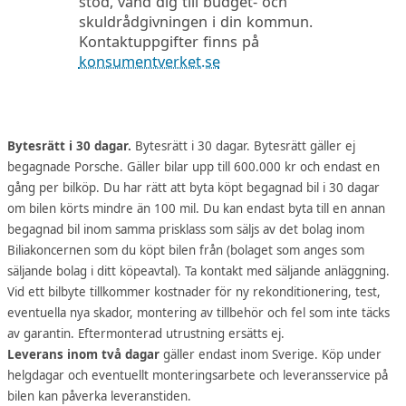
stöd, vänd dig till budget- och
skuldrådgivningen i din kommun.
Kontaktuppgifter finns på
konsumentverket.se
Bytesrätt i 30 dagar.
Bytesrätt i 30 dagar. Bytesrätt gäller ej
begagnade Porsche. Gäller bilar upp till 600.000 kr och endast en
gång per bilköp. Du har rätt att byta köpt begagnad bil i 30 dagar
om bilen körts mindre än 100 mil. Du kan endast byta till en annan
begagnad bil inom samma prisklass som säljs av det bolag inom
Biliakoncernen som du köpt bilen från (bolaget som anges som
säljande bolag i ditt köpeavtal). Ta kontakt med säljande anläggning.
Vid ett bilbyte tillkommer kostnader för ny rekonditionering, test,
eventuella nya skador, montering av tillbehör och fel som inte täcks
av garantin. Eftermonterad utrustning ersätts ej.
Leverans inom två dagar
gäller endast inom Sverige. Köp under
helgdagar och eventuellt monteringsarbete och leveransservice på
bilen kan påverka leveranstiden.