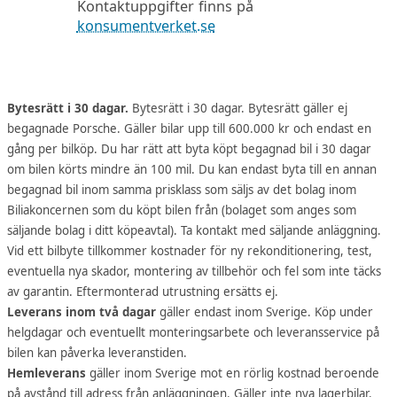
Kontaktuppgifter finns på
konsumentverket.se
Bytesrätt i 30 dagar.
Bytesrätt i 30 dagar. Bytesrätt gäller ej
begagnade Porsche. Gäller bilar upp till 600.000 kr och endast en
gång per bilköp. Du har rätt att byta köpt begagnad bil i 30 dagar
om bilen körts mindre än 100 mil. Du kan endast byta till en annan
begagnad bil inom samma prisklass som säljs av det bolag inom
Biliakoncernen som du köpt bilen från (bolaget som anges som
säljande bolag i ditt köpeavtal). Ta kontakt med säljande anläggning.
Vid ett bilbyte tillkommer kostnader för ny rekonditionering, test,
eventuella nya skador, montering av tillbehör och fel som inte täcks
av garantin. Eftermonterad utrustning ersätts ej.
Leverans inom två dagar
gäller endast inom Sverige. Köp under
helgdagar och eventuellt monteringsarbete och leveransservice på
bilen kan påverka leveranstiden.
Hemleverans
gäller inom Sverige mot en rörlig kostnad beroende
på avstånd till adress från anläggningen. Gäller inte nya lagerbilar.