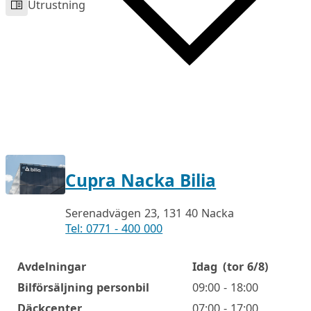
Utrustning
Cupra Nacka Bilia
Serenadvägen 23, 131 40 Nacka
Tel: 0771 - 400 000
Avdelningar
Idag
(tor 6/8)
Öppettider
Bilförsäljning personbil
09:00 - 18:00
Däckcenter
07:00 - 17:00