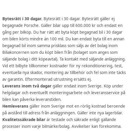
Bytesrätt i 30 dagar.
Bytesrätt i 30 dagar. Bytesrätt gäller ej
begagnade Porsche. Gäller bilar upp till 600.000 kr och endast en
gång per bilköp. Du har rätt att byta köpt begagnad bil i 30 dagar
om bilen körts mindre än 100 mil. Du kan endast byta till en annan
begagnad bil inom samma prisklass som säljs av det bolag inom
Biliakoncernen som du köpt bilen från (bolaget som anges som
säljande bolag i ditt köpeavtal). Ta kontakt med säljande anläggning.
Vid ett bilbyte tillkommer kostnader för ny rekonditionering, test,
eventuella nya skador, montering av tillbehör och fel som inte täcks
av garantin. Eftermonterad utrustning ersätts ej.
Leverans inom två dagar
gäller endast inom Sverige. Köp under
helgdagar och eventuellt monteringsarbete och leveransservice på
bilen kan påverka leveranstiden.
Hemleverans
gäller inom Sverige mot en rörlig kostnad beroende
på avstånd till adress från anläggningen. Gäller inte nya lagerbilar.
Kvalitetssäkrade bilar
är testade och säkrade enligt gällande
processer inom varje bilmärke/bolag. Avvikelser kan förekomma.