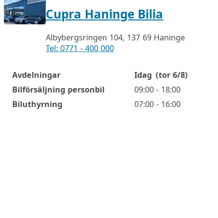
Cupra Haninge Bilia
Albybergsringen 104, 137 69 Haninge
Tel: 0771 - 400 000
Avdelningar
Idag
(tor 6/8)
Öppettider
Bilförsäljning personbil
09:00 - 18:00
Biluthyrning
07:00 - 16:00