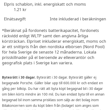
Elpris schablon, inkl. energiskatt och moms
1.21 kr
Elnätsavgift
Inte inkluderad i beräkningen
*Beräknat på fordonets batterikapacitet, fordonets
räckvidd enligt WLTP samt den angivna årliga
körsträckan. Elpriset inkluderar energiskatt, moms och
är ett snittpris från den nordiska elbörsen (Nord Pool)
för hela Sverige de senaste 12 månaderna. Lokala
prisskillnader på el beroende av elleverantör och
geografisk plats i Sverige kan variera.
Bytesrätt i 30 dagar.
Bytesrätt i 30 dagar. Bytesrätt gäller ej
begagnade Porsche. Gäller bilar upp till 600.000 kr och endast en
gång per bilköp. Du har rätt att byta köpt begagnad bil i 30 dagar
om bilen körts mindre än 100 mil. Du kan endast byta till en annan
begagnad bil inom samma prisklass som säljs av det bolag inom
Biliakoncernen som du köpt bilen från (bolaget som anges som