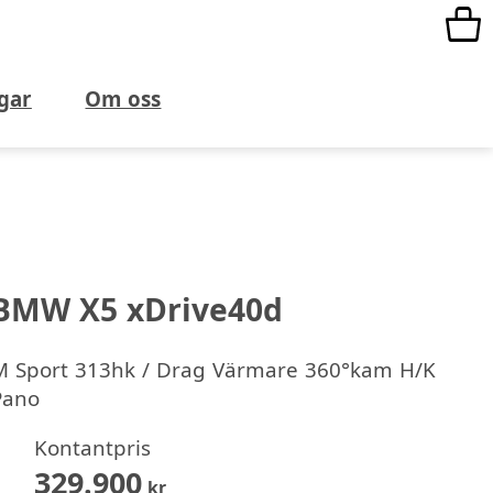
gar
Om oss
BMW X5 xDrive40d
M Sport 313hk / Drag Värmare 360°kam H/K
Pano
Kontantpris
329.900
kr