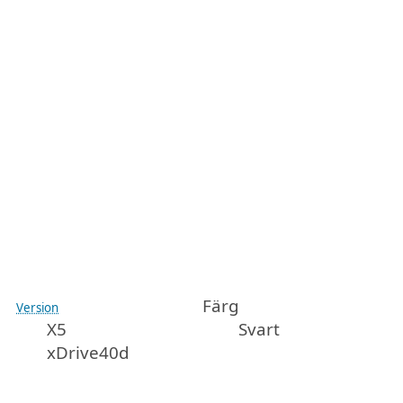
Färg
Version
X5
Svart
xDrive40d