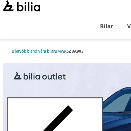
Bilar
V
Bilar
Sök bland våra bilar
BMW
X5
ZBA903