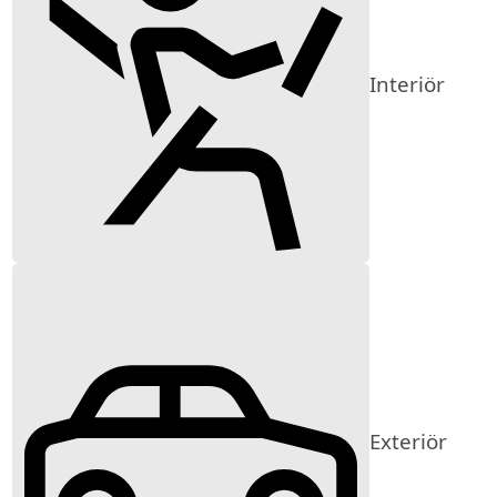
Interiör
Exteriör