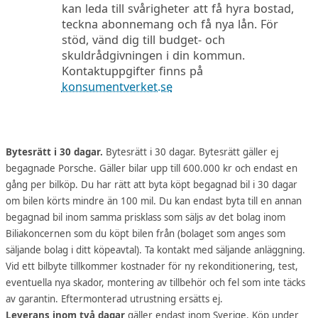
kan leda till svårigheter att få hyra bostad,
teckna abonnemang och få nya lån. För
stöd, vänd dig till budget- och
skuldrådgivningen i din kommun.
Kontaktuppgifter finns på
konsumentverket.se
Bytesrätt i 30 dagar.
Bytesrätt i 30 dagar. Bytesrätt gäller ej
begagnade Porsche. Gäller bilar upp till 600.000 kr och endast en
gång per bilköp. Du har rätt att byta köpt begagnad bil i 30 dagar
om bilen körts mindre än 100 mil. Du kan endast byta till en annan
begagnad bil inom samma prisklass som säljs av det bolag inom
Biliakoncernen som du köpt bilen från (bolaget som anges som
säljande bolag i ditt köpeavtal). Ta kontakt med säljande anläggning.
Vid ett bilbyte tillkommer kostnader för ny rekonditionering, test,
eventuella nya skador, montering av tillbehör och fel som inte täcks
av garantin. Eftermonterad utrustning ersätts ej.
Leverans inom två dagar
gäller endast inom Sverige. Köp under