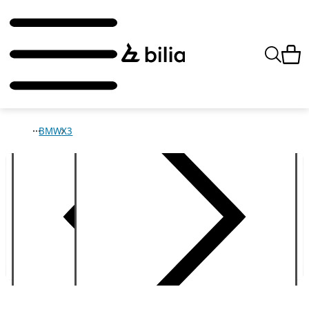
BMW
X3