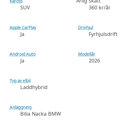
Årlig skatt
Kaross
SUV
360 kr/år
Apple CarPlay
Drivhjul
Ja
Fyrhjulsdrift
Android Auto
Modellår
Ja
2026
Typ av elbil
Laddhybrid
Anläggning
Bilia Nacka BMW