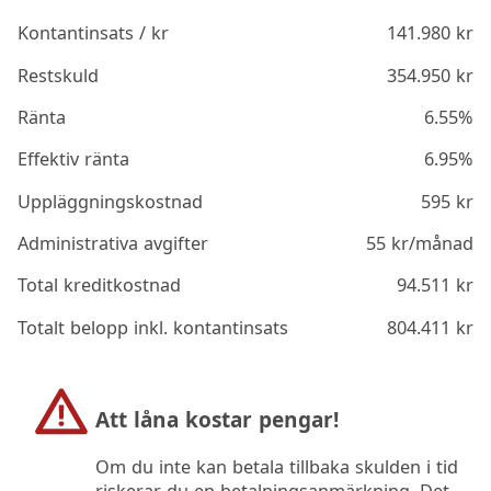
Kontantinsats / kr
141.980
kr
Restskuld
354.950
kr
Ränta
6.55%
Effektiv ränta
6.95%
Uppläggningskostnad
595
kr
Administrativa avgifter
55
kr/månad
Total kreditkostnad
94.511
kr
Totalt belopp inkl. kontantinsats
804.411
kr
Att låna kostar pengar!
Om du inte kan betala tillbaka skulden i tid
riskerar du en betalningsanmärkning. Det