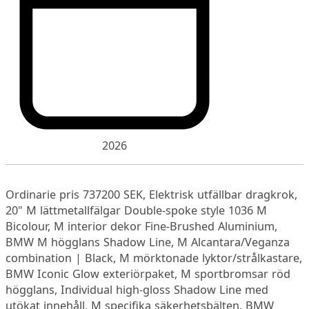
2026
Ordinarie pris 737200 SEK, Elektrisk utfällbar dragkrok,
20" M lättmetallfälgar Double-spoke style 1036 M
Bicolour, M interior dekor Fine-Brushed Aluminium,
BMW M högglans Shadow Line, M Alcantara/Veganza
combination | Black, M mörktonade lyktor/strålkastare,
BMW Iconic Glow exteriörpaket, M sportbromsar röd
högglans, Individual high-gloss Shadow Line med
utökat innehåll, M specifika säkerhetsbälten, BMW