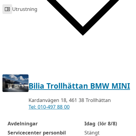
Utrustning
Bilia Trollhättan BMW MINI
Kardanvägen 18, 461 38 Trollhättan
Tel: 010-497 88 00
Avdelningar
Idag
(lör 8/8)
Öppettider
Servicecenter personbil
Stängt