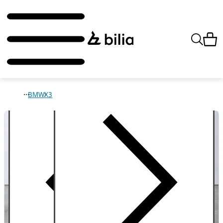
BMW
X3