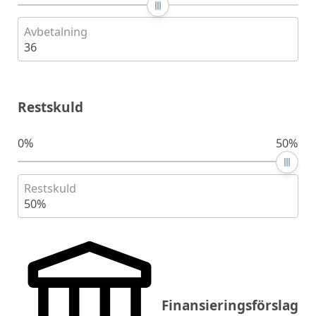
Avbetalning
36
Restskuld
0%
50%
Restskuld
50%
Finansieringsförslag