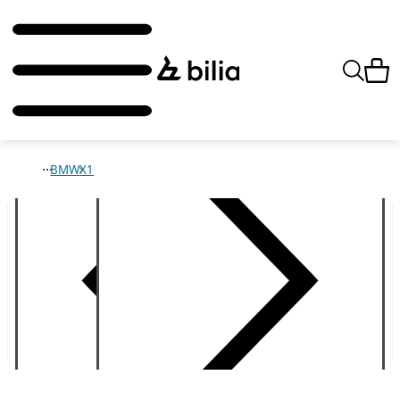
BMW
X1