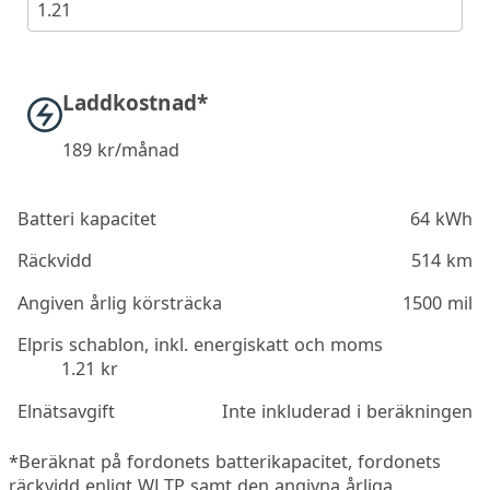
1.21
Laddkostnad*
189
kr/månad
Batteri kapacitet
64 kWh
Räckvidd
514 km
Angiven årlig körsträcka
1500 mil
Elpris schablon, inkl. energiskatt och moms
1.21 kr
Elnätsavgift
Inte inkluderad i beräkningen
*Beräknat på fordonets batterikapacitet, fordonets
räckvidd enligt WLTP samt den angivna årliga