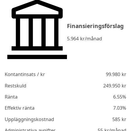
Finansieringsförslag
5.964
kr/månad
Kontantinsats / kr
99.980
kr
Restskuld
249.950
kr
Ränta
6.55%
Effektiv ränta
7.03%
Uppläggningskostnad
585
kr
Administrativa avgifter
55
kr/månad