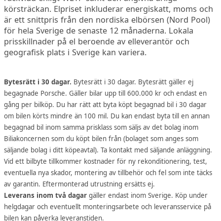
körsträckan. Elpriset inkluderar energiskatt, moms och
är ett snittpris från den nordiska elbörsen (Nord Pool)
för hela Sverige de senaste 12 månaderna. Lokala
prisskillnader på el beroende av elleverantör och
geografisk plats i Sverige kan variera.
Bytesrätt i 30 dagar.
Bytesrätt i 30 dagar. Bytesrätt gäller ej
begagnade Porsche. Gäller bilar upp till 600.000 kr och endast en
gång per bilköp. Du har rätt att byta köpt begagnad bil i 30 dagar
om bilen körts mindre än 100 mil. Du kan endast byta till en annan
begagnad bil inom samma prisklass som säljs av det bolag inom
Biliakoncernen som du köpt bilen från (bolaget som anges som
säljande bolag i ditt köpeavtal). Ta kontakt med säljande anläggning.
Vid ett bilbyte tillkommer kostnader för ny rekonditionering, test,
eventuella nya skador, montering av tillbehör och fel som inte täcks
av garantin. Eftermonterad utrustning ersätts ej.
Leverans inom två dagar
gäller endast inom Sverige. Köp under
helgdagar och eventuellt monteringsarbete och leveransservice på
bilen kan påverka leveranstiden.