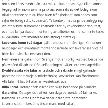
om bilen körts mindre än 100 mil. Du kan endast byta till en annan
begagnad bil inom samma prisklass som säljs av det bolag inom
Biliakoncernen som du köpt bilen från (bolaget som anges som
säljande bolag i ditt köpeavtal). Ta kontakt med säljande anläggning.
Vid ett bilbyte tillkommer kostnader för ny rekonditionering, test,
eventuella nya skador, montering av tillbehör och fel som inte täcks
av garantin. Eftermonterad utrustning ersätts ej.
Leverans inom två dagar
gäller endast inom Sverige. Köp under
helgdagar och eventuellt monteringsarbete och leveransservice på
bilen kan påverka leveranstiden.
Hemleverans
gäller inom Sverige mot en rörlig kostnad beroende
på avstånd till adress från anläggningen. Gäller inte nya lagerbilar.
Kvalitetssäkrade bilar
är testade och säkrade enligt gällande
processer inom varje bilmärke/bolag. Avvikelser kan förekomma.
Alla bilar i Bilias bilhallar är kvalitetssäkrade.
Bilia Total.
Detaljer och villkor kan skilja beroende på bilmärke.
Garantier.
Detaljer och villkor kan skilja beroende på bilmärke.
Demobil.
Leverans inom två dagar gäller inte demobilar.
Leveransdatum bestäms tillsammans med säljare.