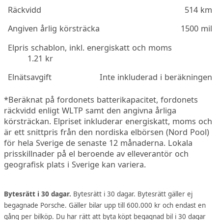
Räckvidd
514 km
Angiven årlig körsträcka
1500 mil
Elpris schablon, inkl. energiskatt och moms
1.21 kr
Elnätsavgift
Inte inkluderad i beräkningen
*Beräknat på fordonets batterikapacitet, fordonets
räckvidd enligt WLTP samt den angivna årliga
körsträckan. Elpriset inkluderar energiskatt, moms och
är ett snittpris från den nordiska elbörsen (Nord Pool)
för hela Sverige de senaste 12 månaderna. Lokala
prisskillnader på el beroende av elleverantör och
geografisk plats i Sverige kan variera.
Bytesrätt i 30 dagar.
Bytesrätt i 30 dagar. Bytesrätt gäller ej
begagnade Porsche. Gäller bilar upp till 600.000 kr och endast en
gång per bilköp. Du har rätt att byta köpt begagnad bil i 30 dagar