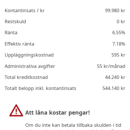
Kontantinsats / kr
99.980
kr
Restskuld
0
kr
Ränta
6.55%
Effektiv ränta
7.18%
Uppläggningskostnad
595
kr
Administrativa avgifter
55
kr/månad
Total kreditkostnad
44.240
kr
Totalt belopp inkl. kontantinsats
544.140
kr
Att låna kostar pengar!
Om du inte kan betala tillbaka skulden i tid