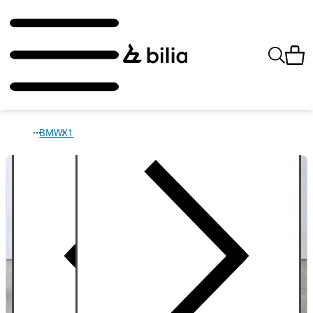
BMW
X1