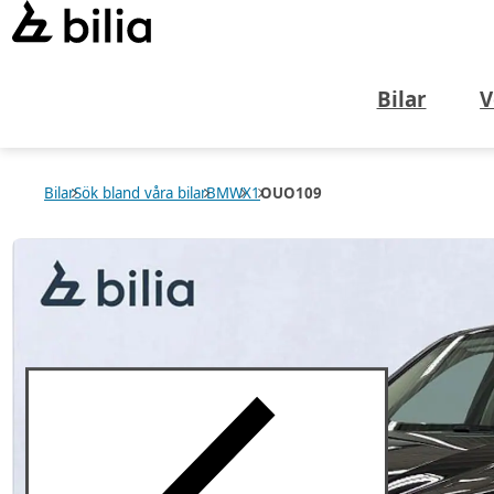
Bilar
V
Bilar
Sök bland våra bilar
BMW
X1
OUO109