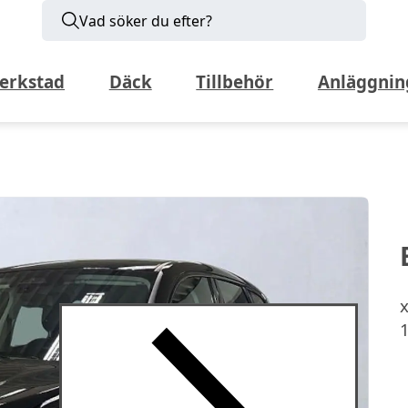
Vad söker du efter?
erkstad
Däck
Tillbehör
Anläggnin
x