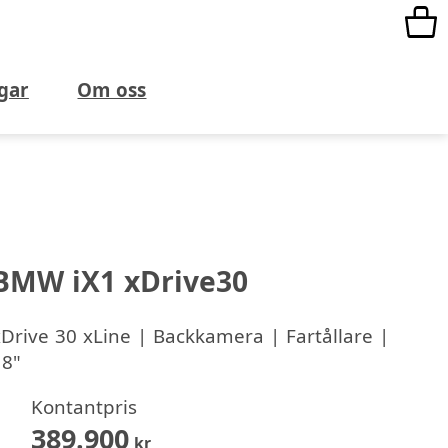
gar
Om oss
BMW iX1 xDrive30
Drive 30 xLine | Backkamera | Fartållare |
18"
Kontantpris
389.900
kr