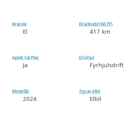
Bränsle
Elräckvidd (WLTP)
El
417 km
Apple CarPlay
Drivhjul
Ja
Fyrhjulsdrift
Modellår
Typ av elbil
2024
Elbil