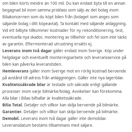
om bilen körts mindre än 100 mil. Du kan endast byta till en annan
begagnad bil inom samma prisklass som säljs av det bolag inom
Biliakoncernen som du köpt bilen från (bolaget som anges som
säljande bolag i ditt köpeavtal). Ta kontakt med säljande anläggning.
Vid ett bilbyte tillkommer kostnader för ny rekonditionering, test,
eventuella nya skador, montering av tillbehör och fel som inte täcks
av garantin. Eftermonterad utrustning ersätts ej.
Leverans inom två dagar
gäller endast inom Sverige. Köp under
helgdagar och eventuellt monteringsarbete och leveransservice på
bilen kan påverka leveranstiden.
Hemleverans
gäller inom Sverige mot en rörlig kostnad beroende
på avstånd till adress från anläggningen. Gäller inte nya lagerbilar.
Kvalitetssäkrade bilar
är testade och säkrade enligt gällande
processer inom varje bilmärke/bolag. Avvikelser kan förekomma.
Alla bilar i Bilias bilhallar är kvalitetssäkrade.
Bilia Total.
Detaljer och villkor kan skilja beroende på bilmärke.
Garantier.
Detaljer och villkor kan skilja beroende på bilmärke.
Demobil.
Leverans inom två dagar gäller inte demobilar.
Leveransdatum bestäms tillsammans med säljare.