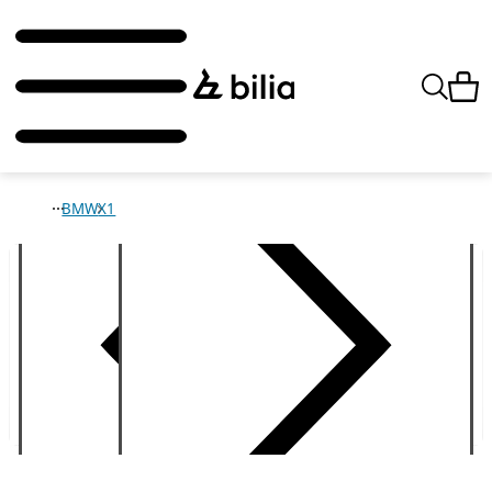
BMW
X1