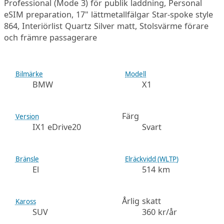
Professional (Mode 3) för publik laddning, Personal
eSIM preparation, 17" lättmetallfälgar Star-spoke style
864, Interiörlist Quartz Silver matt, Stolsvärme förare
och främre passagerare
Bilmärke
Modell
BMW
X1
Färg
Version
IX1 eDrive20
Svart
Bränsle
Elräckvidd (WLTP)
El
514 km
Årlig skatt
Kaross
SUV
360 kr/år