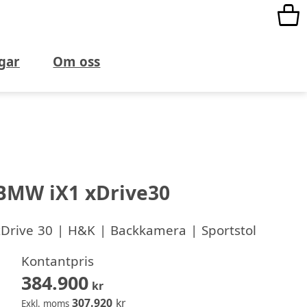
gar
Om oss
BMW iX1 xDrive30
xDrive 30 | H&K | Backkamera | Sportstol
Kontantpris
384.900
kr
307.920
kr
Exkl. moms