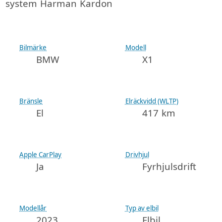
system Harman Kardon
Bilmärke
Modell
BMW
X1
Bränsle
Elräckvidd (WLTP)
El
417 km
Apple CarPlay
Drivhjul
Ja
Fyrhjulsdrift
Modellår
Typ av elbil
2023
Elbil