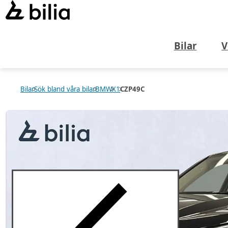
Bilar
V
Bilar
Sök bland våra bilar
BMW
X1
CZP49C