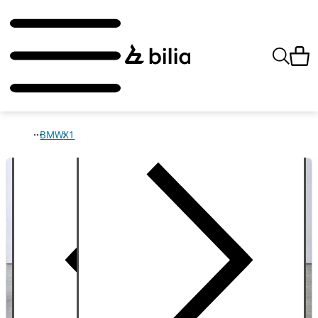
BMW
X1