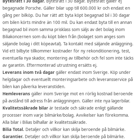
Bytesrätt i 30 dagar.
Bytesrätt i 30 dagar. Bytesrätt gäller ej
begagnade Porsche. Gäller bilar upp till 600.000 kr och endast en
gång per bilköp. Du har rätt att byta köpt begagnad bil i 30 dagar
om bilen körts mindre än 100 mil. Du kan endast byta till en annan
begagnad bil inom samma prisklass som säljs av det bolag inom
Biliakoncernen som du köpt bilen från (bolaget som anges som
säljande bolag i ditt köpeavtal). Ta kontakt med säljande anläggning.
Vid ett bilbyte tillkommer kostnader för ny rekonditionering, test,
eventuella nya skador, montering av tillbehör och fel som inte täcks
av garantin. Eftermonterad utrustning ersätts ej.
Leverans inom två dagar
gäller endast inom Sverige. Köp under
helgdagar och eventuellt monteringsarbete och leveransservice på
bilen kan påverka leveranstiden.
Hemleverans
gäller inom Sverige mot en rörlig kostnad beroende
på avstånd till adress från anläggningen. Gäller inte nya lagerbilar.
Kvalitetssäkrade bilar
är testade och säkrade enligt gällande
processer inom varje bilmärke/bolag. Avvikelser kan förekomma.
Alla bilar i Bilias bilhallar är kvalitetssäkrade.
Bilia Total.
Detaljer och villkor kan skilja beroende på bilmärke.
Garantier.
Detaljer och villkor kan skilja beroende på bilmärke.