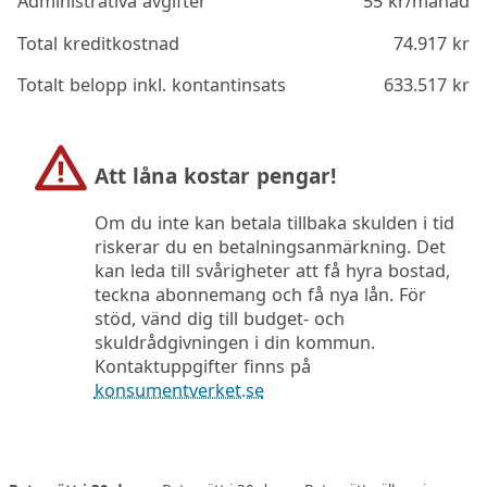
Administrativa avgifter
55
kr/månad
Total kreditkostnad
74.917
kr
Totalt belopp inkl. kontantinsats
633.517
kr
Att låna kostar pengar!
Om du inte kan betala tillbaka skulden i tid
riskerar du en betalningsanmärkning. Det
kan leda till svårigheter att få hyra bostad,
teckna abonnemang och få nya lån. För
stöd, vänd dig till budget- och
skuldrådgivningen i din kommun.
Kontaktuppgifter finns på
konsumentverket.se