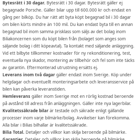
Bytesrätt i 30 dagar.
Bytesrätt i 30 dagar. Bytesrätt gäller ej
begagnade Porsche. Gäller bilar upp till 600.000 kr och endast en
gång per bilköp. Du har rätt att byta köpt begagnad bil i 30 dagar
om bilen körts mindre än 100 mil. Du kan endast byta till en annan
begagnad bil inom samma prisklass som säljs av det bolag inom
Biliakoncernen som du köpt bilen från (bolaget som anges som
säljande bolag i ditt köpeavtal). Ta kontakt med säljande anläggning.
Vid ett bilbyte tillkommer kostnader för ny rekonditionering, test,
eventuella nya skador, montering av tillbehör och fel som inte täcks
av garantin. Eftermonterad utrustning ersätts ej.
Leverans inom två dagar
gäller endast inom Sverige. Köp under
helgdagar och eventuellt monteringsarbete och leveransservice på
bilen kan påverka leveranstiden.
Hemleverans
gäller inom Sverige mot en rörlig kostnad beroende
på avstånd till adress från anläggningen. Gäller inte nya lagerbilar.
Kvalitetssäkrade bilar
är testade och säkrade enligt gällande
processer inom varje bilmärke/bolag. Avvikelser kan förekomma.
Alla bilar i Bilias bilhallar är kvalitetssäkrade.
Bilia Total.
Detaljer och villkor kan skilja beroende på bilmärke.
Garantier.
Detaljer och villkor kan skilja beroende på bilmärke.