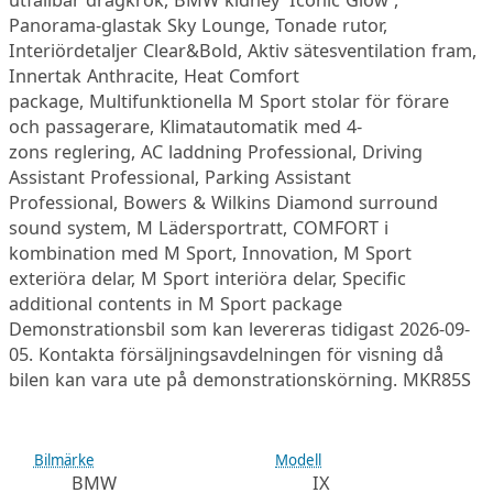
utfällbar dragkrok, BMW kidney 'Iconic Glow',
Panorama-glastak Sky Lounge, Tonade rutor,
Interiördetaljer Clear&Bold, Aktiv sätesventilation fram,
Innertak Anthracite, Heat Comfort
package, Multifunktionella M Sport stolar för förare
och passagerare, Klimatautomatik med 4-
zons reglering, AC laddning Professional, Driving
Assistant Professional, Parking Assistant
Professional, Bowers & Wilkins Diamond surround
sound system, M Lädersportratt, COMFORT i
kombination med M Sport, Innovation, M Sport
exteriöra delar, M Sport interiöra delar, Specific
additional contents in M Sport package
Demonstrationsbil som kan levereras tidigast 2026-09-
05. Kontakta försäljningsavdelningen för visning då
bilen kan vara ute på demonstrationskörning. MKR85S
Bilmärke
Modell
BMW
IX