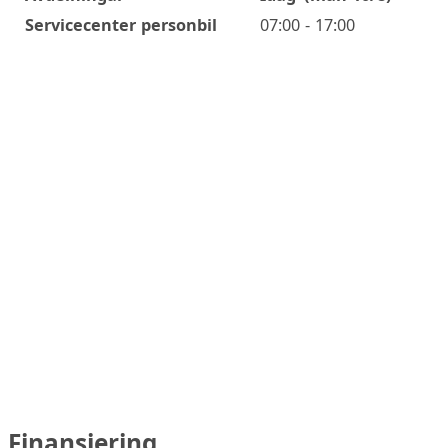
Öppettider
Servicecenter personbil
07:00 - 17:00
Finansiering