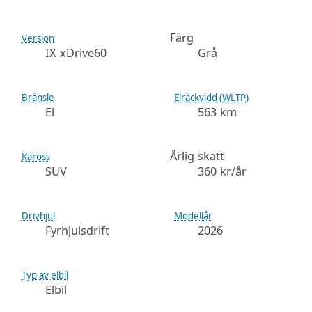
Färg
Version
IX xDrive60
Grå
Bränsle
Elräckvidd (WLTP)
El
563 km
Årlig skatt
Kaross
SUV
360 kr/år
Drivhjul
Modellår
Fyrhjulsdrift
2026
Typ av elbil
Elbil