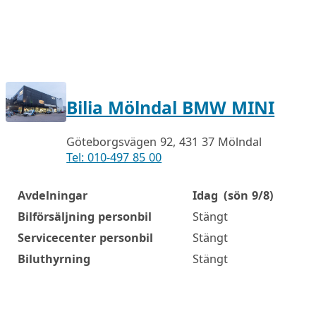
Bilia Mölndal BMW MINI
Göteborgsvägen 92, 431 37 Mölndal
Tel: 010-497 85 00
Avdelningar
Idag
(sön 9/8)
Öppettider
Bilförsäljning personbil
Stängt
Servicecenter personbil
Stängt
Biluthyrning
Stängt