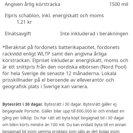
Angiven årlig körsträcka
1500 mil
Elpris schablon, inkl. energiskatt och moms
1.21 kr
Elnätsavgift
Inte inkluderad i beräkningen
*Beräknat på fordonets batterikapacitet, fordonets
räckvidd enligt WLTP samt den angivna årliga
körsträckan. Elpriset inkluderar energiskatt, moms och
är ett snittpris från den nordiska elbörsen (Nord Pool)
för hela Sverige de senaste 12 månaderna. Lokala
prisskillnader på el beroende av elleverantör och
geografisk plats i Sverige kan variera.
Bytesrätt i 30 dagar.
Bytesrätt i 30 dagar. Bytesrätt gäller ej
begagnade Porsche. Gäller bilar upp till 600.000 kr och endast en
gång per bilköp. Du har rätt att byta köpt begagnad bil i 30 dagar
om bilen körts mindre än 100 mil. Du kan endast byta till en annan
begagnad bil inom samma prisklass som säljs av det bolag inom