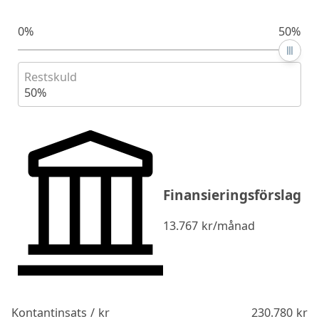
0%
50%
Restskuld
50%
Finansieringsförslag
13.767
kr/månad
Kontantinsats / kr
230.780
kr