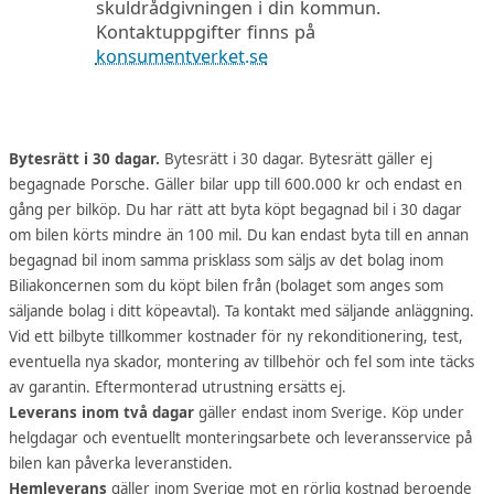
skuldrådgivningen i din kommun.
Kontaktuppgifter finns på
konsumentverket.se
Bytesrätt i 30 dagar.
Bytesrätt i 30 dagar. Bytesrätt gäller ej
begagnade Porsche. Gäller bilar upp till 600.000 kr och endast en
gång per bilköp. Du har rätt att byta köpt begagnad bil i 30 dagar
om bilen körts mindre än 100 mil. Du kan endast byta till en annan
begagnad bil inom samma prisklass som säljs av det bolag inom
Biliakoncernen som du köpt bilen från (bolaget som anges som
säljande bolag i ditt köpeavtal). Ta kontakt med säljande anläggning.
Vid ett bilbyte tillkommer kostnader för ny rekonditionering, test,
eventuella nya skador, montering av tillbehör och fel som inte täcks
av garantin. Eftermonterad utrustning ersätts ej.
Leverans inom två dagar
gäller endast inom Sverige. Köp under
helgdagar och eventuellt monteringsarbete och leveransservice på
bilen kan påverka leveranstiden.
Hemleverans
gäller inom Sverige mot en rörlig kostnad beroende