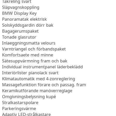
Takreling svart
Släpvagnskoppling
BMW Display Key
Panoramatak elektrisk
Solskyddsgardin dörr bak
Bagagerumspaket
Tonade glasrutor
Inlaeggningsmatta velours
Varntriangel och förbandspaket
Komfortsaete med minne
Sätesuppvärmning fram och bak
Individual instrumentpanel läderbeklädd
Interiörlister pianolack svart
Klimatautomatik med 4-zonreglering
Massagefunktion förare och passag. fram
Keramikutförande manöverreglage
Omgivningsbelysning kupé
Stralkastarspolare
Parkeringsvärme
Adaptiv LED-strålkastare