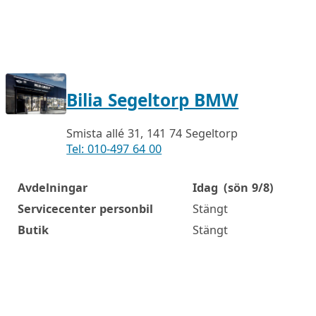
Bilia Segeltorp BMW
Smista allé 31, 141 74 Segeltorp
Tel: 010-497 64 00
Avdelningar
Idag
(sön 9/8)
Öppettider
Servicecenter personbil
Stängt
Butik
Stängt