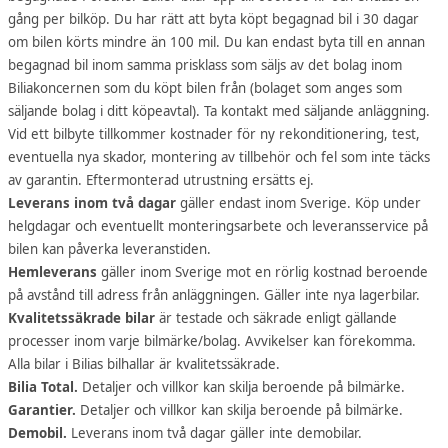
gång per bilköp. Du har rätt att byta köpt begagnad bil i 30 dagar
om bilen körts mindre än 100 mil. Du kan endast byta till en annan
begagnad bil inom samma prisklass som säljs av det bolag inom
Biliakoncernen som du köpt bilen från (bolaget som anges som
säljande bolag i ditt köpeavtal). Ta kontakt med säljande anläggning.
Vid ett bilbyte tillkommer kostnader för ny rekonditionering, test,
eventuella nya skador, montering av tillbehör och fel som inte täcks
av garantin. Eftermonterad utrustning ersätts ej.
Leverans inom två dagar
gäller endast inom Sverige. Köp under
helgdagar och eventuellt monteringsarbete och leveransservice på
bilen kan påverka leveranstiden.
Hemleverans
gäller inom Sverige mot en rörlig kostnad beroende
på avstånd till adress från anläggningen. Gäller inte nya lagerbilar.
Kvalitetssäkrade bilar
är testade och säkrade enligt gällande
processer inom varje bilmärke/bolag. Avvikelser kan förekomma.
Alla bilar i Bilias bilhallar är kvalitetssäkrade.
Bilia Total.
Detaljer och villkor kan skilja beroende på bilmärke.
Garantier.
Detaljer och villkor kan skilja beroende på bilmärke.
Demobil.
Leverans inom två dagar gäller inte demobilar.