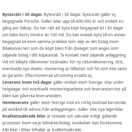
Bytesrätt i 30 dagar.
Bytesrätt i 30 dagar. Bytesrätt gäller ej
begagnade Porsche. Gäller bilar upp till 600.000 kr och endast en
gång per bilköp. Du har rätt att byta köpt begagnad bil i 30 dagar
om bilen körts mindre än 100 mil. Du kan endast byta till en annan
begagnad bil inom samma prisklass som säljs av det bolag inom
Biliakoncernen som du köpt bilen från (bolaget som anges som
säljande bolag i ditt köpeavtal). Ta kontakt med säljande anläggning.
Vid ett bilbyte tillkommer kostnader för ny rekonditionering, test,
eventuella nya skador, montering av tillbehör och fel som inte täcks
av garantin. Eftermonterad utrustning ersätts ej.
Leverans inom två dagar
gäller endast inom Sverige. Köp under
helgdagar och eventuellt monteringsarbete och leveransservice på
bilen kan påverka leveranstiden.
Hemleverans
gäller inom Sverige mot en rörlig kostnad beroende
på avstånd till adress från anläggningen. Gäller inte nya lagerbilar.
Kvalitetssäkrade bilar
är testade och säkrade enligt gällande
processer inom varje bilmärke/bolag. Avvikelser kan förekomma.
Alla bilar i Bilias bilhallar är kvalitetssäkrade.