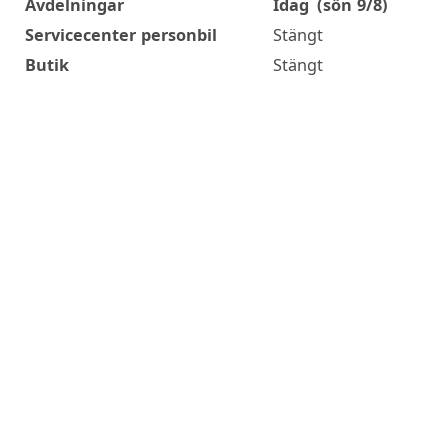
Avdelningar
Idag
(sön 9/8)
Öppettider
Servicecenter personbil
Stängt
Butik
Stängt