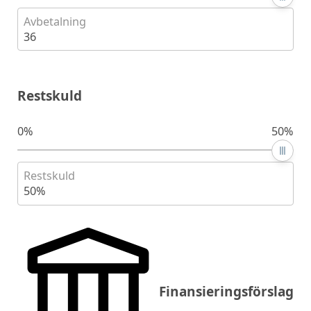
Avbetalning
36
Restskuld
0%
50%
Restskuld
50%
Finansieringsförslag