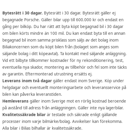
Bytesrätt i 30 dagar.
Bytesrätt i 30 dagar. Bytesrätt gäller ej
begagnade Porsche. Gäller bilar upp till 600.000 kr och endast en
gång per bilköp. Du har rätt att byta köpt begagnad bil i 30 dagar
om bilen körts mindre än 100 mil. Du kan endast byta till en annan
begagnad bil inom samma prisklass som säljs av det bolag inom
Biliakoncernen som du köpt bilen från (bolaget som anges som
säljande bolag i ditt köpeavtal). Ta kontakt med säljande anläggning.
Vid ett bilbyte tillkommer kostnader för ny rekonditionering, test,
eventuella nya skador, montering av tillbehör och fel som inte täcks
av garantin. Eftermonterad utrustning ersätts ej.
Leverans inom två dagar
gäller endast inom Sverige. Köp under
helgdagar och eventuellt monteringsarbete och leveransservice på
bilen kan påverka leveranstiden.
Hemleverans
gäller inom Sverige mot en rörlig kostnad beroende
på avstånd till adress från anläggningen. Gäller inte nya lagerbilar.
Kvalitetssäkrade bilar
är testade och säkrade enligt gällande
processer inom varje bilmärke/bolag. Avvikelser kan förekomma.
Alla bilar i Bilias bilhallar är kvalitetssäkrade.