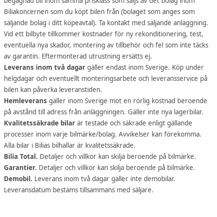
begagnad bil inom samma prisklass som säljs av det bolag inom
Biliakoncernen som du köpt bilen från (bolaget som anges som
säljande bolag i ditt köpeavtal). Ta kontakt med säljande anläggning.
Vid ett bilbyte tillkommer kostnader för ny rekonditionering, test,
eventuella nya skador, montering av tillbehör och fel som inte täcks
av garantin. Eftermonterad utrustning ersätts ej.
Leverans inom två dagar
gäller endast inom Sverige. Köp under
helgdagar och eventuellt monteringsarbete och leveransservice på
bilen kan påverka leveranstiden.
Hemleverans
gäller inom Sverige mot en rörlig kostnad beroende
på avstånd till adress från anläggningen. Gäller inte nya lagerbilar.
Kvalitetssäkrade bilar
är testade och säkrade enligt gällande
processer inom varje bilmärke/bolag. Avvikelser kan förekomma.
Alla bilar i Bilias bilhallar är kvalitetssäkrade.
Bilia Total.
Detaljer och villkor kan skilja beroende på bilmärke.
Garantier.
Detaljer och villkor kan skilja beroende på bilmärke.
Demobil.
Leverans inom två dagar gäller inte demobilar.
Leveransdatum bestäms tillsammans med säljare.