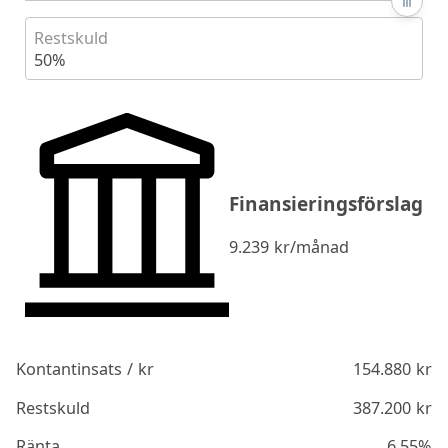
Restskuld
50%
Finansieringsförslag
9.239
kr/månad
Kontantinsats / kr
154.880
kr
Restskuld
387.200
kr
Ränta
6.55%