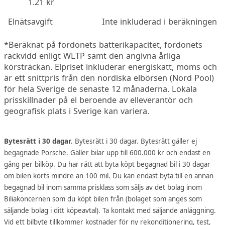
1.21 kr
Elnätsavgift
Inte inkluderad i beräkningen
*Beräknat på fordonets batterikapacitet, fordonets
räckvidd enligt WLTP samt den angivna årliga
körsträckan. Elpriset inkluderar energiskatt, moms och
är ett snittpris från den nordiska elbörsen (Nord Pool)
för hela Sverige de senaste 12 månaderna. Lokala
prisskillnader på el beroende av elleverantör och
geografisk plats i Sverige kan variera.
Bytesrätt i 30 dagar.
Bytesrätt i 30 dagar. Bytesrätt gäller ej
begagnade Porsche. Gäller bilar upp till 600.000 kr och endast en
gång per bilköp. Du har rätt att byta köpt begagnad bil i 30 dagar
om bilen körts mindre än 100 mil. Du kan endast byta till en annan
begagnad bil inom samma prisklass som säljs av det bolag inom
Biliakoncernen som du köpt bilen från (bolaget som anges som
säljande bolag i ditt köpeavtal). Ta kontakt med säljande anläggning.
Vid ett bilbyte tillkommer kostnader för ny rekonditionering, test,