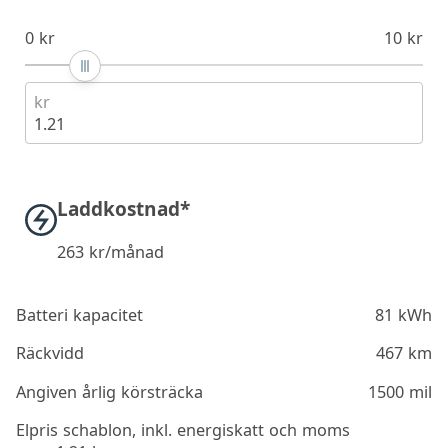
0 kr
10 kr
kr
1.21
Laddkostnad*
263
kr/månad
Batteri kapacitet
81 kWh
Räckvidd
467 km
Angiven årlig körsträcka
1500 mil
Elpris schablon, inkl. energiskatt och moms