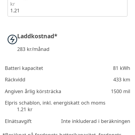
kr
1.21
Laddkostnad*
283
kr/månad
Batteri kapacitet
81 kWh
Räckvidd
433 km
Angiven årlig körsträcka
1500 mil
Elpris schablon, inkl. energiskatt och moms
1.21 kr
Elnätsavgift
Inte inkluderad i beräkningen
*Beräknat på fordonets batterikapacitet, fordonets