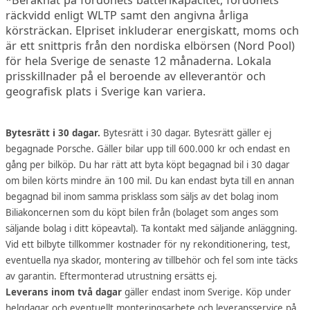
räckvidd enligt WLTP samt den angivna årliga
körsträckan. Elpriset inkluderar energiskatt, moms och
är ett snittpris från den nordiska elbörsen (Nord Pool)
för hela Sverige de senaste 12 månaderna. Lokala
prisskillnader på el beroende av elleverantör och
geografisk plats i Sverige kan variera.
Bytesrätt i 30 dagar.
Bytesrätt i 30 dagar. Bytesrätt gäller ej
begagnade Porsche. Gäller bilar upp till 600.000 kr och endast en
gång per bilköp. Du har rätt att byta köpt begagnad bil i 30 dagar
om bilen körts mindre än 100 mil. Du kan endast byta till en annan
begagnad bil inom samma prisklass som säljs av det bolag inom
Biliakoncernen som du köpt bilen från (bolaget som anges som
säljande bolag i ditt köpeavtal). Ta kontakt med säljande anläggning.
Vid ett bilbyte tillkommer kostnader för ny rekonditionering, test,
eventuella nya skador, montering av tillbehör och fel som inte täcks
av garantin. Eftermonterad utrustning ersätts ej.
Leverans inom två dagar
gäller endast inom Sverige. Köp under
helgdagar och eventuellt monteringsarbete och leveransservice på