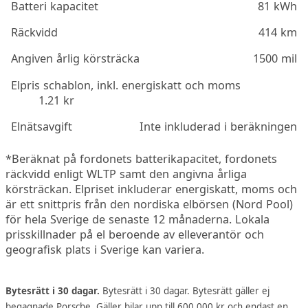
Batteri kapacitet
81 kWh
Räckvidd
414 km
Angiven årlig körsträcka
1500 mil
Elpris schablon, inkl. energiskatt och moms
1.21 kr
Elnätsavgift
Inte inkluderad i beräkningen
*Beräknat på fordonets batterikapacitet, fordonets
räckvidd enligt WLTP samt den angivna årliga
körsträckan. Elpriset inkluderar energiskatt, moms och
är ett snittpris från den nordiska elbörsen (Nord Pool)
för hela Sverige de senaste 12 månaderna. Lokala
prisskillnader på el beroende av elleverantör och
geografisk plats i Sverige kan variera.
Bytesrätt i 30 dagar.
Bytesrätt i 30 dagar. Bytesrätt gäller ej
begagnade Porsche. Gäller bilar upp till 600.000 kr och endast en