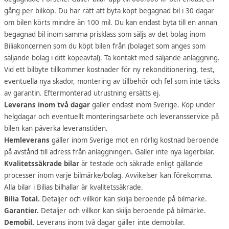
gång per bilköp. Du har rätt att byta köpt begagnad bil i 30 dagar
om bilen körts mindre än 100 mil. Du kan endast byta till en annan
begagnad bil inom samma prisklass som säljs av det bolag inom
Biliakoncernen som du köpt bilen från (bolaget som anges som
säljande bolag i ditt köpeavtal). Ta kontakt med säljande anläggning.
Vid ett bilbyte tillkommer kostnader för ny rekonditionering, test,
eventuella nya skador, montering av tillbehör och fel som inte täcks
av garantin. Eftermonterad utrustning ersätts ej.
Leverans inom två dagar
gäller endast inom Sverige. Köp under
helgdagar och eventuellt monteringsarbete och leveransservice på
bilen kan påverka leveranstiden.
Hemleverans
gäller inom Sverige mot en rörlig kostnad beroende
på avstånd till adress från anläggningen. Gäller inte nya lagerbilar.
Kvalitetssäkrade bilar
är testade och säkrade enligt gällande
processer inom varje bilmärke/bolag. Avvikelser kan förekomma.
Alla bilar i Bilias bilhallar är kvalitetssäkrade.
Bilia Total.
Detaljer och villkor kan skilja beroende på bilmärke.
Garantier.
Detaljer och villkor kan skilja beroende på bilmärke.
Demobil.
Leverans inom två dagar gäller inte demobilar.