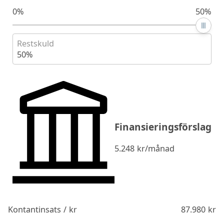
0%
50%
Restskuld
50%
Finansieringsförslag
5.248
kr/månad
Kontantinsats / kr
87.980
kr