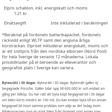
Elpris schablon, inkl. energiskatt och moms
1.21 kr
Elnätsavgift
Inte inkluderad i beräkningen
*Beräknat på fordonets batterikapacitet, fordonets
räckvidd enligt WLTP samt den angivna årliga
körsträckan. Elpriset inkluderar energiskatt, moms och
är ett snittpris från den nordiska elbörsen (Nord Pool)
för hela Sverige de senaste 12 månaderna. Lokala
prisskillnader på el beroende av elleverantör och
geografisk plats i Sverige kan variera.
Bytesrätt i 30 dagar.
Bytesrätt i 30 dagar. Bytesrätt gäller ej
begagnade Porsche. Gäller bilar upp till 600.000 kr och endast en
gång per bilköp. Du har rätt att byta köpt begagnad bil i 30 dagar
om bilen körts mindre än 100 mil. Du kan endast byta till en annan
begagnad bil inom samma prisklass som säljs av det bolag inom
Biliakoncernen som du köpt bilen från (bolaget som anges som