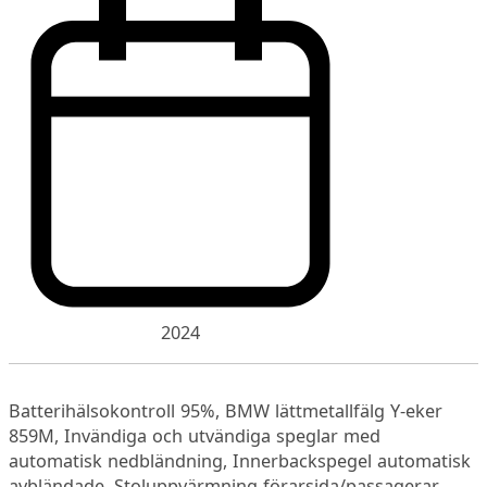
2024
Batterihälsokontroll 95%, BMW lättmetallfälg Y-eker
859M, Invändiga och utvändiga speglar med
automatisk nedbländning, Innerbackspegel automatisk
avbländade, Stoluppvärmning förarsida/passagerar,