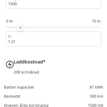
1500
0 kr
10 kr
kr
1.21
Laddkostnad*
208
kr/månad
Batteri kapacitet
81 kWh
Räckvidd
590 km
Angiven årlig körsträcka
1500 mil