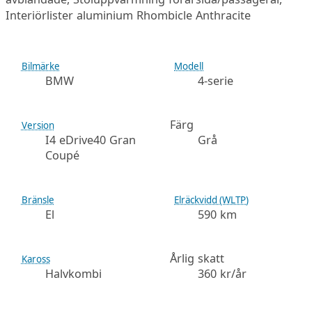
Interiörlister aluminium Rhombicle Anthracite
Bilmärke
Modell
BMW
4-serie
Färg
Version
I4 eDrive40 Gran
Grå
Coupé
Bränsle
Elräckvidd (WLTP)
El
590 km
Årlig skatt
Kaross
Halvkombi
360 kr/år