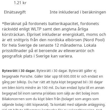
1.21 kr
Elnätsavgift
Inte inkluderad i beräkningen
*Beräknat på fordonets batterikapacitet, fordonets
räckvidd enligt WLTP samt den angivna årliga
körsträckan. Elpriset inkluderar energiskatt, moms och
är ett snittpris från den nordiska elbörsen (Nord Pool)
för hela Sverige de senaste 12 månaderna. Lokala
prisskillnader på el beroende av elleverantör och
geografisk plats i Sverige kan variera.
Bytesrätt i 30 dagar.
Bytesrätt i 30 dagar. Bytesrätt gäller ej
begagnade Porsche. Gäller bilar upp till 600.000 kr och endast en
gång per bilköp. Du har rätt att byta köpt begagnad bil i 30 dagar
om bilen körts mindre än 100 mil. Du kan endast byta till en annan
begagnad bil inom samma prisklass som säljs av det bolag inom
Biliakoncernen som du köpt bilen från (bolaget som anges som
säljande bolag i ditt köpeavtal). Ta kontakt med säljande anläggning.