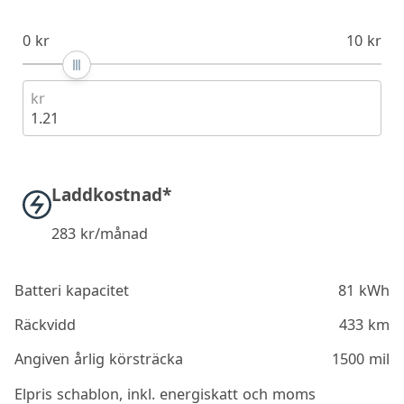
0 kr
10 kr
kr
1.21
Laddkostnad*
283
kr/månad
Batteri kapacitet
81 kWh
Räckvidd
433 km
Angiven årlig körsträcka
1500 mil
Elpris schablon, inkl. energiskatt och moms