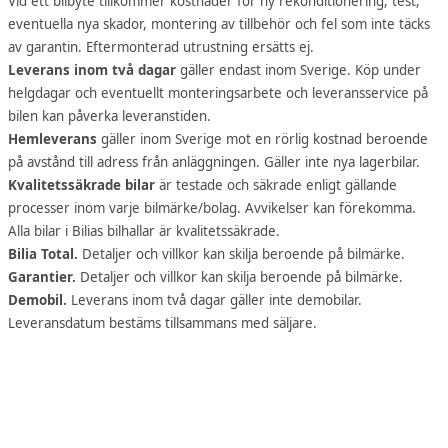
Vid ett bilbyte tillkommer kostnader för ny rekonditionering, test,
eventuella nya skador, montering av tillbehör och fel som inte täcks
av garantin. Eftermonterad utrustning ersätts ej.
Leverans inom två dagar
gäller endast inom Sverige. Köp under
helgdagar och eventuellt monteringsarbete och leveransservice på
bilen kan påverka leveranstiden.
Hemleverans
gäller inom Sverige mot en rörlig kostnad beroende
på avstånd till adress från anläggningen. Gäller inte nya lagerbilar.
Kvalitetssäkrade bilar
är testade och säkrade enligt gällande
processer inom varje bilmärke/bolag. Avvikelser kan förekomma.
Alla bilar i Bilias bilhallar är kvalitetssäkrade.
Bilia Total.
Detaljer och villkor kan skilja beroende på bilmärke.
Garantier.
Detaljer och villkor kan skilja beroende på bilmärke.
Demobil.
Leverans inom två dagar gäller inte demobilar.
Leveransdatum bestäms tillsammans med säljare.