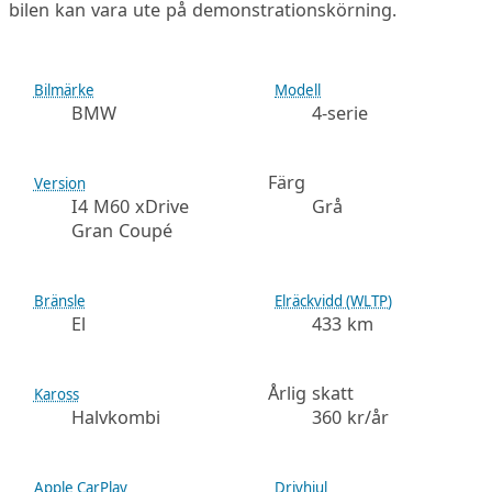
bilen kan vara ute på demonstrationskörning.
Bilmärke
Modell
BMW
4-serie
Färg
Version
I4 M60 xDrive
Grå
Gran Coupé
Bränsle
Elräckvidd (WLTP)
El
433 km
Årlig skatt
Kaross
Halvkombi
360 kr/år
Apple CarPlay
Drivhjul