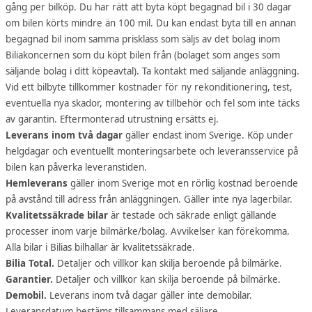
gång per bilköp. Du har rätt att byta köpt begagnad bil i 30 dagar
om bilen körts mindre än 100 mil. Du kan endast byta till en annan
begagnad bil inom samma prisklass som säljs av det bolag inom
Biliakoncernen som du köpt bilen från (bolaget som anges som
säljande bolag i ditt köpeavtal). Ta kontakt med säljande anläggning.
Vid ett bilbyte tillkommer kostnader för ny rekonditionering, test,
eventuella nya skador, montering av tillbehör och fel som inte täcks
av garantin. Eftermonterad utrustning ersätts ej.
Leverans inom två dagar
gäller endast inom Sverige. Köp under
helgdagar och eventuellt monteringsarbete och leveransservice på
bilen kan påverka leveranstiden.
Hemleverans
gäller inom Sverige mot en rörlig kostnad beroende
på avstånd till adress från anläggningen. Gäller inte nya lagerbilar.
Kvalitetssäkrade bilar
är testade och säkrade enligt gällande
processer inom varje bilmärke/bolag. Avvikelser kan förekomma.
Alla bilar i Bilias bilhallar är kvalitetssäkrade.
Bilia Total.
Detaljer och villkor kan skilja beroende på bilmärke.
Garantier.
Detaljer och villkor kan skilja beroende på bilmärke.
Demobil.
Leverans inom två dagar gäller inte demobilar.
Leveransdatum bestäms tillsammans med säljare.